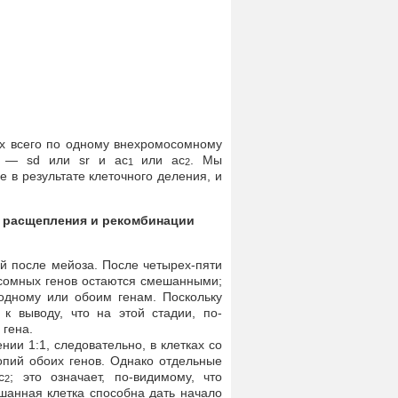
их всего по одному внехромосомному
ы — sd или sr и ас
или ас
. Мы
1
2
 в результате клеточного деления, и
а расщепления и рекомбинации
й после мейоза. После четырех-пяти
сомных генов остаются смешанными;
 одному или обоим генам. Поскольку
к выводу, что на этой стадии, по-
 гена.
ии 1:1, следовательно, в клетках со
пий обоих генов. Однако отдельные
с
; это означает, по-видимому, что
2
шанная клетка способна дать начало