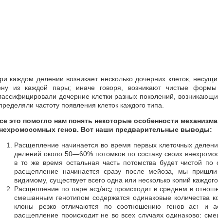
ри каждом делении возникает несколько дочерних клеток, несущ
ену из каждой пары; иначе говоря, возникают чистые форм
лассифицировали дочерние клетки разных поколений, возникающие
пределяли частоту появления клеток каждого типа.
се это помогло нам понять некоторые особенности механизм
нехромосомных генов. Вот наши предварительные выводы:
Расщепление начинается во время первых клеточных делени
делений около 50—60% потомков по составу своих внехромо
в то же время остальная часть потомства будет чистой по
расщепление начинается сразу после мейоза, мы пришли 
видимому, существует всего одна или несколько копий каждого
Расщепление по паре ac
/ac
происходит в среднем в отношен
1
2
смешанным генотипом содержатся одинаковые количества ко
клоны резко отличаются по соотношению генов ас
и а
1
расщепление происходит не во всех случаях одинаково: сме