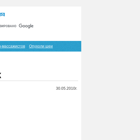
Главная
Карта сайта
RSS
в-массажистов
Опухоли шеи
к
30.05.2010г.