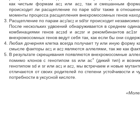
как чистым формам ас
или ас
, так и смешанным форма
1
2
происходит ли расщепление по паре sd/sr также в отношени
моменты процесса расщепления внехромосомных генов находя
Расщепление по парам ас
/ас
и sd/sr происходит независимо 
1
2
После нескольких удвоений обнаруживается в среднем одина
комбинациями генов ac
sd и ac
sr и рекомбинантов ac1sr
1
2
внехромосомных генов ведут себя так, как если бы они содерж
Любая дочерняя клетка всегда получает ту или иную форму к
смысле факторы ас
и ас
являются аллелями, так же как факто
1
2
В результате скрещивания появляются внехромосомные аллели
+
помимо клонов с генотипом ss или ас
(дикий тип) и возни
генотипом sd и sr или ac
и ас
, мы встречаем и новые мутантны
1
2
отличаются от своих родителей по степени устойчивости и ч
потребности в уксусной кислоте.
«Молек