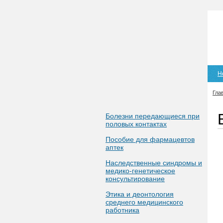
Н
Гла
Болезни передающиеся при
половых контактах
Пособие для фармацевтов
аптек
Наследственные синдромы и
медико-генетическое
консультирование
Этика и деонтология
среднего медицинского
работника