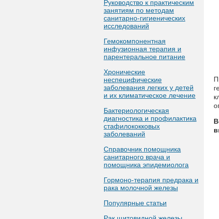
Руководство к практическим
занятиям по методам
санитарно-гигиенических
исследований
Гемокомпонентная
инфузионная терапия и
парентеральное питание
Хронические
П
неспецифические
заболевания легких у детей
г
и их климатическое лечение
к
о
Бактериологическая
диагностика и профилактика
В
стафилококковых
в
заболеваний
Справочник помощника
санитарного врача и
помощника эпидемиолога
Гормоно-терапия предрака и
рака молочной железы
Популярные статьи
Рак щитовидной железы