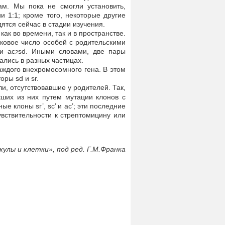
м. Мы пока не смогли установить,
и 1:1; кроме того, некоторые другие
тся сейчас в стадии изучения.
как во времени, так и в пространстве.
ковое число особей с родительскими
 и ac
sd. Иными словами, две пары
2
ались в разных частицах.
аждого внехромосомного гена. В этом
ры sd и sr.
, отсутствовавшие у родителей. Так,
кших из них путем мутации клонов с
е клоны sr’, sc’ и ас’; эти последние
увствительности к стрептомицину или
улы и клетки», под ред. Г.М.Франка