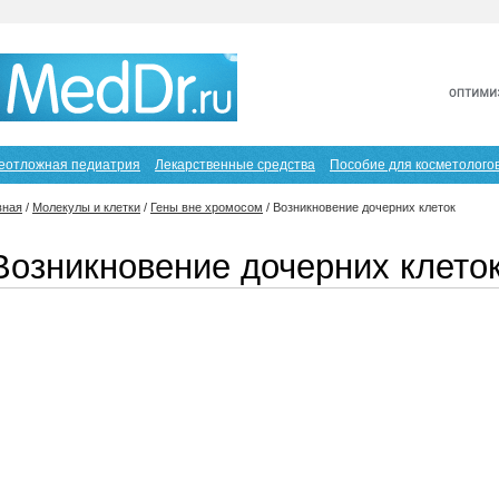
еотложная педиатрия
Лекарственные средства
Пособие для косметолого
вная
/
Молекулы и клетки
/
Гены вне хромосом
/
Возникновение дочерних клеток
Возникновение дочерних клето