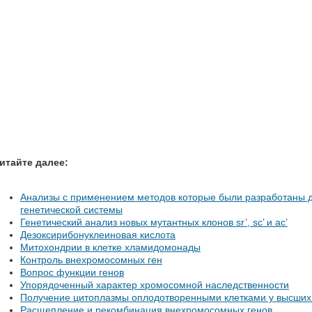
итайте далее:
Анализы с применением методов которые были разработаны 
генетической системы
Генетический анализ новых мутантных клонов sr’, sc’ и ас’
Дезоксирибонуклеиновая кислота
Митохондрии в клетке хламидомонады
Контроль внехромосомных ген
Вопрос функции генов
Упорядоченный характер хромосомной наследственности
Получение цитоплазмы оплодотворенными клетками у высших
Расщепление и рекомбинация внехромосомных генов