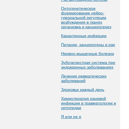
Онтогенетическое
формирование нейро-
гуморальной регуляции
возбуждения в тканях
организма и канцерогенез
Карантинные инфекции
Питание, канцерогены и рак
Нервно-мышечные болезни
Зубочелюстная система при
эндокринных заболеваниях
Лечение ревматических
заболеваний
Здоровье каждый день
Химиотерапия раневой
инфекции в травматологии и
ортопедии
Я или не я