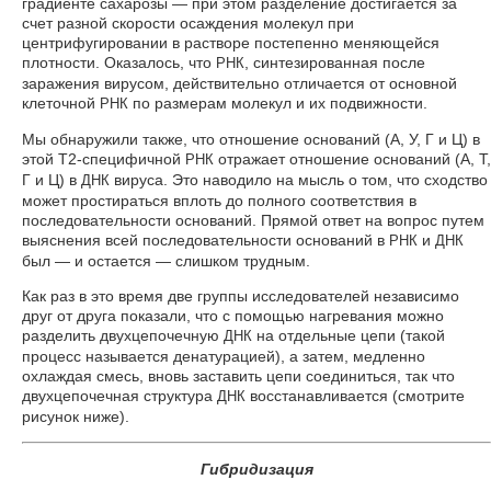
градиенте сахарозы — при этом разделение достигается за
счет разной скорости осаждения молекул при
центрифугировании в растворе постепенно меняющейся
плотности. Оказалось, что
, синтезированная после
РНК
заражения вирусом, действительно отличается от основной
клеточной
по размерам молекул и их подвижности.
РНК
Мы обнаружили также, что отношение оснований (А, У, Г и Ц) в
этой Т2-специфичной
отражает отношение оснований (А, Т,
РНК
Г и Ц) в
вируса. Это наводило на мысль о том, что сходство
ДНК
может простираться вплоть до полного соответствия в
последовательности оснований. Прямой ответ на вопрос путем
выяснения всей последовательности оснований в
и
РНК
ДНК
был — и остается — слишком трудным.
Как раз в это время две группы исследователей независимо
друг от друга показали, что с помощью нагревания можно
разделить двухцепочечную
на отдельные цепи (такой
ДНК
процесс называется денатурацией), а затем, медленно
охлаждая смесь, вновь заставить цепи соединиться, так что
двухцепочечная структура
восстанавливается (смотрите
ДНК
рисунок ниже).
Гибридизация