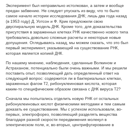
Эксперимент был неправильно истолкован, а затем и вообще
предан забвению. Не следует упускать из виду, что то было
самое начало истории исследования
; лишь два года назад
ДНК
(в 1953 году) Д. Уотсон и Ф. Крик предложили свою
двуспиральную модель
. Кроме того, для доказательства
ДНК
присутствия в зараженных клетках
качественно нового типа
РНК
требовались довольно сложные расчеты и некоторые новые
допущения. Оглядываясь назад, мы можем сказать, что это был
первый эксперимент, указывающий на существование
,
РНК
которая является копией
.
ДНК
По нашему мнению, наблюдения, сделанные Волкином и
Астраханом, потенциально были очень важными. И мы решили
поставить опыт, позволяющий дать определенный ответ на
следующий вопрос: содержится ли в бактериальных клетках,
зараженных фагом
, рибонуклеиновая кислота, которая
Т2
каким-то специфическим образом связана с
вируса
?
ДНК
Т2
Сначала мы попытались отделить новую
от остальных
РНК
рибонуклеиновых кислот физическими методами и тем самым
доказать ее существование. Мы с успехом использовали, во-
первых, электрофорез, позволяющий разделять вещества
благодаря разной скорости передвижения молекул в
электрическом поле, и, во-вторых, центрифугирование в