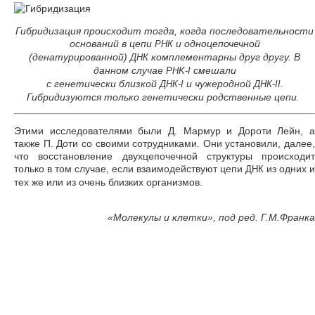
Гибридизация происходит тогда, когда последовательности
оснований в цепи
и одноцепочечной
РНК
(денатурированной)
комплементарны друг другу. В
ДНК
данном случае
смешали
PHK-I
с генетически близкой
и чужеродной
.
ДНК-I
ДНК-II
Гибридизуются только генетически родственные цепи.
Этими исследователями были Д. Мармур и Дороти Лейн, а
также П. Доти со своими сотрудниками. Они установили, далее,
что восстановление двухцепочечной структуры происходит
только в том случае, если взаимодействуют цепи
из одних и
ДНК
тех же или из очень близких организмов.
«Молекулы и клетки», под ред. Г.М.Франка