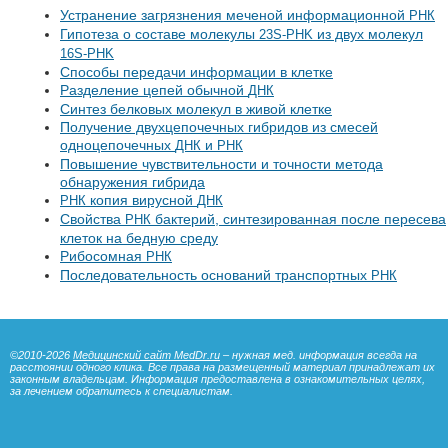
Устранение загрязнения меченой информационной
РНК
Гипотеза о составе молекулы
из двух молекул
23S-PHK
16S-PHK
Способы передачи информации в клетке
Разделение цепей обычной
ДНК
Синтез белковых молекул в живой клетке
Получение двухцепочечных гибридов из смесей
одноцепочечных
и
ДНК
РНК
Повышение чувствительности и точности метода
обнаружения гибрида
копия вирусной
РНК
ДНК
Свойства
бактерий, синтезированная после пересева
РНК
клеток на бедную среду
Рибосомная
РНК
Последовательность оснований транспортных
РНК
©2010-2026
Медицинский сайт MedDr.ru
– нужная мед. информация всегда на
расстоянии одного клика. Все права на размещенный материал принадлежат их
законным владельцам. Информация предоставлена в ознакомительных целях,
за лечением обратитесь к специалистам.