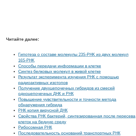
Читайте далее:
Гипотеза о составе молекулы
из двух молекул
23S-PHK
16S-PHK
Способы передачи информации в клетке
Синтез белковых молекул в живой клетке
Результат эксперимента изучения
с помощью
РНК
радиоактивных изотопов
Получение двухцепочечных гибридов из смесей
одноцепочечных
и
ДНК
РНК
Повышение чувствительности и точности метода
обнаружения гибрида
копия вирусной
РНК
ДНК
Свойства
бактерий, синтезированная после пересева
РНК
клеток на бедную среду
Рибосомная
РНК
Последовательность оснований транспортных
РНК