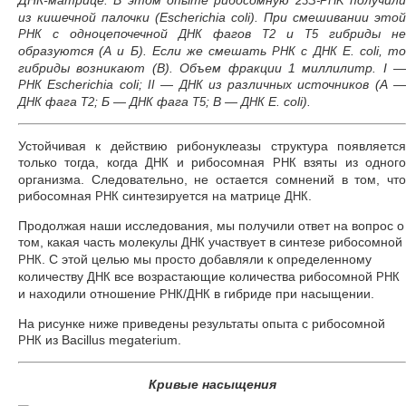
ДНК-матрице. В этом опыте рибосомную
получил
23S-PHK
из кишечной палочки (Escherichia coli). При смешивании этой
с одноцепочечной
фагов
и
гибриды не
РНК
ДНК
Т2
Т5
образуются (А и Б). Если же смешать
с
Е. coli, т
РНК
ДНК
гибриды возникают (В). Объем фракции 1 миллилитр. I —
Escherichia coli;
—
из различных источников (А 
РНК
II
ДНК
фага
; Б —
фага
; В —
Е. coli).
ДНК
Т2
ДНК
Т5
ДНК
Устойчивая к действию рибонуклеазы структура появляется
только тогда, когда
и рибосомная
взяты из одног
ДНК
РНК
организма. Следовательно, не остается сомнений в том, что
рибосомная
синтезируется на матрице
.
РНК
ДНК
Продолжая наши исследования, мы получили ответ на вопрос о
том, какая часть молекулы
участвует в синтезе рибосомной
ДНК
. С этой целью мы просто добавляли к определенному
РНК
количеству
все возрастающие количества рибосомной
ДНК
РНК
и находили отношение
/
в гибриде при насыщении.
РНК
ДНК
На рисунке ниже приведены результаты опыта с рибосомной
из Bacillus megaterium.
РНК
Кривые насыщения