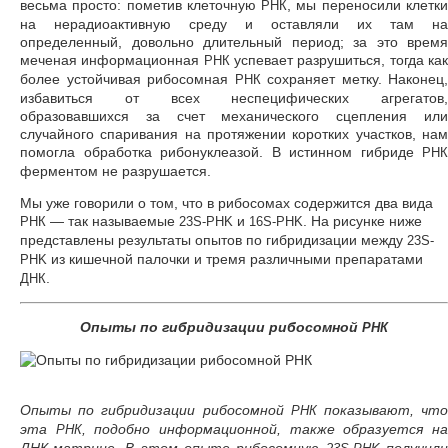
весьма просто: пометив клеточную
, мы переносили клетк
РНК
на нерадиоактивную среду и оставляли их там на
определенный, довольно длительный период; за это время
меченая информационная
успевает разрушиться, тогда ка
РНК
более устойчивая рибосомная
сохраняет метку. Наконец,
РНК
избавиться от всех неспецифических агрегатов,
образовавшихся за счет механического сцепления или
случайного спаривания на протяжении коротких участков, нам
помогла обработка рибонуклеазой. В истинном гибриде
РНК
ферментом не разрушается.
Мы уже говорили о том, что в рибосомах содержится два вида
— так называемые
и
. На рисунке ниже
РНК
23S-PHK
16S-PHK
представлены результаты опытов по гибридизации между
23S-
из кишечной палочки и тремя различными препаратами
PHK
.
ДНК
Опыты по гибридизации рибосомной
РНК
Опыты по гибридизации рибосомной
показывают, чт
РНК
эта
, подобно информационной, также образуется н
РНК