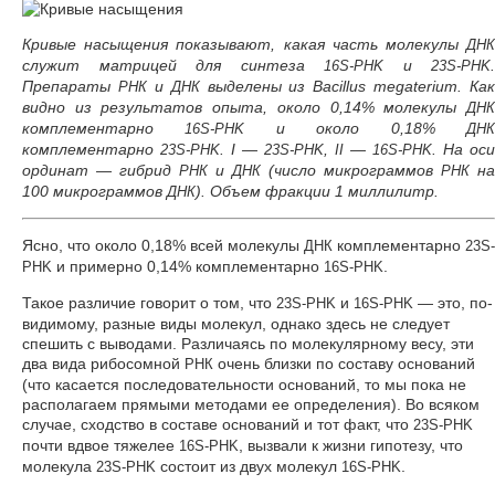
Кривые насыщения показывают, какая часть молекулы
ДНК
служит матрицей для синтеза
и
.
16S-PHK
23S-PHK
Препараты
и
выделены из Bacillus megaterium. Как
РНК
ДНК
видно из результатов опыта, около 0,14% молекулы
ДНК
комплементарно
и около 0,18%
16S-PHK
ДН
комплементарно
. I —
,
—
. На оси
23S-PHK
23S-PHK
II
16S-PHK
ординат — гибрид
и
(число микрограммов
на
РНК
ДНК
РНК
100 микрограммов
). Объем фракции 1 миллилитр.
ДНК
Ясно, что около 0,18% всей молекулы
комплементарно
ДНК
23S-
и примерно 0,14% комплементарно
.
PHK
16S-PHK
Такое различие говорит о том, что
и
— это, по-
23S-PHK
16S-PHK
видимому, разные виды молекул, однако здесь не следует
спешить с выводами. Различаясь по молекулярному весу, эти
два вида рибосомной
очень близки по составу оснований
РНК
(что касается последовательности оснований, то мы пока не
располагаем прямыми методами ее определения). Во всяком
случае, сходство в составе оснований и тот факт, что
23S-PHK
почти вдвое тяжелее
, вызвали к жизни гипотезу, что
16S-PHK
молекула
состоит из двух молекул
.
23S-PHK
16S-PHK