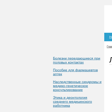
Н
Гла
Болезни передающиеся при
половых контактах
Пособие для фармацевтов
аптек
Наследственные синдромы и
медико-генетическое
консультирование
Этика и деонтология
среднего медицинского
работника