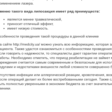
рименением лазера.
менно такого вида липосакция имеет ряд преимуществ:
является менее травматической,
приносит отличный эффект,
имеет низкую стоимость.
собенности проведения такой процедуры в данной клинике
а сайте http://medcity.ua/ можно узнать всю информацию, которая 
ациента. Также удастся ознакомиться с особенностями проведения
сли говорить о надежности, то специалисты дают гарантии операти
аботы. Необходимо отметить, что период реабилитации не займет 
чреждения считается самым современным и безопасным для испол
едугами и недостатками внешности любой сложности совершенно 
тсутствие инфекции или аллергической реакции, кровотечения, во
осле операций делает их более востребованными сегодня. Также сл
ыть полностью уверенными в экономии бюджета за счет значительн
линики.