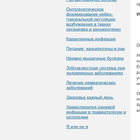
п
Онтогенетическое
формирование нейро-
И
гуморальной регуляции
возбуждения в тканях
организма и канцерогенез
Карантинные инфекции
О
Питание, канцерогены и рак
Н
Нервно-мышечные болезни
п
Е
Зубочелюстная система при
р
эндокринных заболеваниях
у
Лечение ревматических
н
заболеваний
О
Здоровье каждый день
п
б
Химиотерапия раневой
к
инфекции в травматологии и
ортопедии
Я или не я