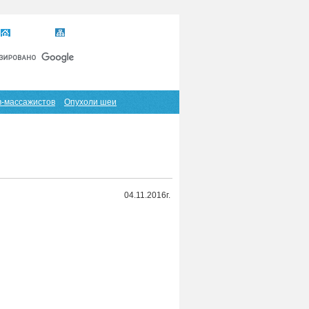
Главная
Карта сайта
RSS
в-массажистов
Опухоли шеи
04.11.2016г.