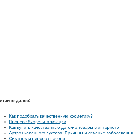
итайте далее:
Как подобрать качественную косметику?
Процесс биоревитализации
Как купить качественные детские товары в интернете
Артроз коленного сустава. Причины и лечение заболевания
Симптомы цирроза печени