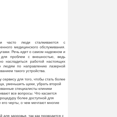
ки часто люди сталкиваются с
менного медицинского обслуживания.
угами. Речь идет о самом надежном и
 для проблем с внешностью, ведь
но насладиться работой настоящих
но людям по направлению лазерной
ванием такого устройства.
сервису для того, чтобы стать более
ца, уменьшить щеки, убрать второй
рованные специалисты клиники
вают все вопросы. Что касается
роцедуру более доступной для
 его черты, о чем мечтают многие
 для здоровья, так как проводится с