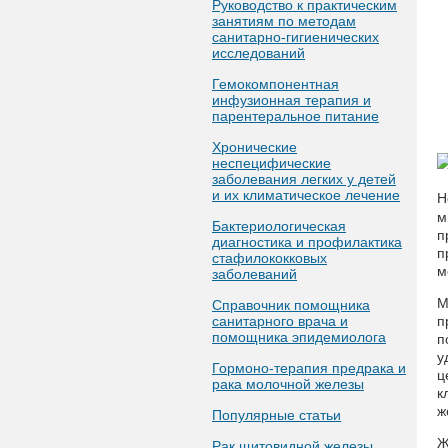
Руководство к практическим
занятиям по методам
санитарно-гигиенических
исследований
Гемокомпонентная
инфузионная терапия и
парентеральное питание
Хронические
неспецифические
заболевания легких у детей
и их климатическое лечение
Н
м
Бактериологическая
п
диагностика и профилактика
п
стафилококковых
м
заболеваний
М
Справочник помощника
санитарного врача и
п
помощника эпидемиолога
п
у
Гормоно-терапия предрака и
ц
рака молочной железы
к
ж
Популярные статьи
Ж
Рак щитовидной железы