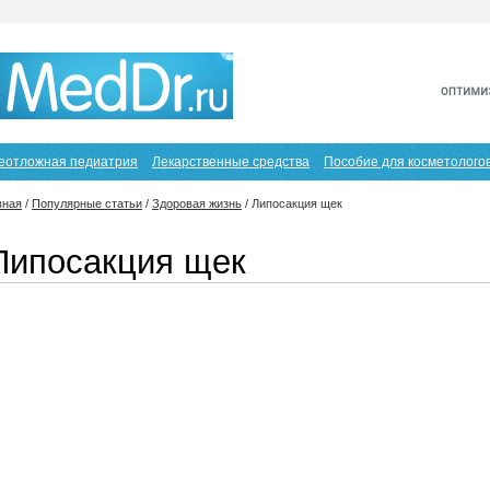
еотложная педиатрия
Лекарственные средства
Пособие для косметолого
вная
/
Популярные статьи
/
Здоровая жизнь
/
Липосакция щек
Липосакция щек