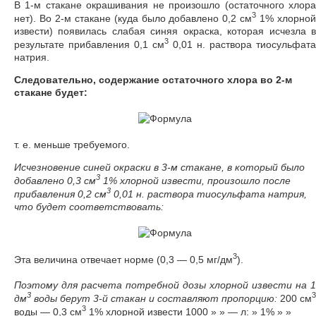
В 1-м стакане окрашивания не произошло (остаточного хлора
3
нет). Во 2-м стакане (куда было добавлено 0,2 см
1% хлорно
извести) появилась слабая синяя окраска, которая исчезла в
3
результате прибавления 0,1 см
0,01 н. раствора тиосульфата
натрия.
Следовательно, содержание остаточного хлора во 2-м
стакане будет:
т. е. меньше требуемого.
Исчезновение синей окраски в 3-м стакане, в который было
3
добавлено 0,3 см
1% хлорной извести, произошло после
3
прибавления 0,2 см
0,01 н. раствора тиосульфата натрия,
что будет соответствовать:
3
Эта величина отвечает норме (0,3 — 0,5 мг/дм
).
Поэтому для расчета потребной дозы хлорной извести на 1
3
3
дм
воды берут 3-й стакан и составляют пропорцию:
200 см
3
воды — 0,3 см
1% хлорной извести 1000 » » — л: » 1% » »