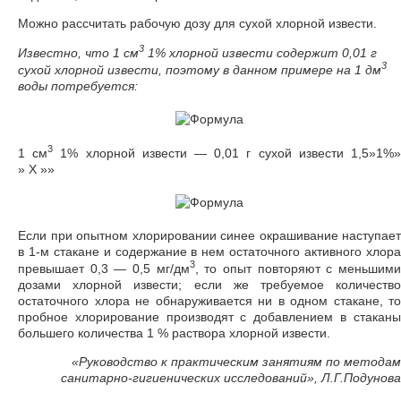
Можно рассчитать рабочую дозу для сухой хлорной извести.
3
Известно, что 1 см
1% хлорной извести содержит 0,01 г
3
сухой хлорной извести, поэтому в данном примере на 1 дм
воды потребуется:
3
1 см
1% хлорной извести — 0,01 г сухой извести 1,5»1%
» X »»
Если при опытном хлорировании синее окрашивание наступает
в 1-м стакане и содержание в нем остаточного активного хлора
3
превышает 0,3 — 0,5 мг/дм
, то опыт повторяют с меньшим
дозами хлорной извести; если же требуемое количество
остаточного хлора не обнаруживается ни в одном стакане, то
пробное хлорирование производят с добавлением в стаканы
большего количества 1 % раствора хлорной извести.
«Руководство к практическим занятиям по методам
санитарно-гигиенических исследований», Л.Г.Подунова