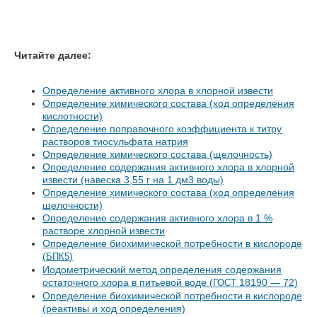
Читайте далее:
Определение активного хлора в хлорной извести
Определение химического состава (ход определения
кислотности)
Определение поправочного коэффициента к титру
растворов тиосульфата натрия
Определение химического состава (щелочность)
Определение содержания активного хлора в хлорной
извести (навеска 3,55 г на 1 дм3 воды)
Определение химического состава (ход определения
щелочности)
Определение содержания активного хлора в 1 %
растворе хлорной извести
Определение биохимической потребности в кислороде
(
)
БПК5
Иодометрический метод определения содержания
остаточного хлора в питьевой воде (
18190 — 72)
ГОСТ
Определение биохимической потребности в кислороде
(реактивы и ход определения)