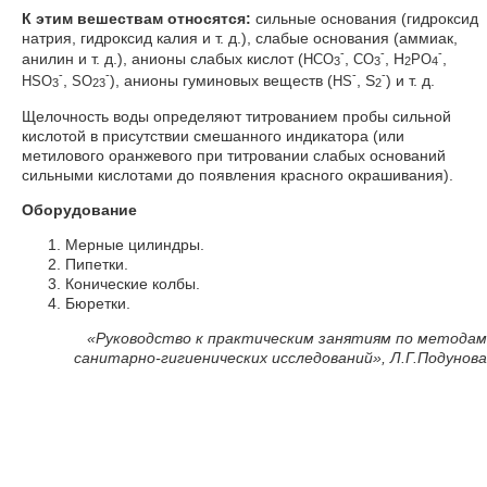
К этим вешествам относятся:
сильные основания (гидроксид
натрия, гидроксид калия и т. д.), слабые основания (аммиак,
-
-
-
анилин и т. д.), анионы слабых кислот (
,
, Н
,
НСО
СО
РО
3
3
2
4
-
-
-
-
,
), анионы гуминовых веществ (
, S
) и т. д.
HSO
SO
HS
3
23
2
Щелочность воды определяют титрованием пробы сильной
кислотой в присутствии смешанного индикатора (или
метилового оранжевого при титровании слабых оснований
сильными кислотами до появления красного окрашивания).
Оборудование
Мерные цилиндры.
Пипетки.
Конические колбы.
Бюретки.
«Руководство к практическим занятиям по методам
санитарно-гигиенических исследований», Л.Г.Подунова