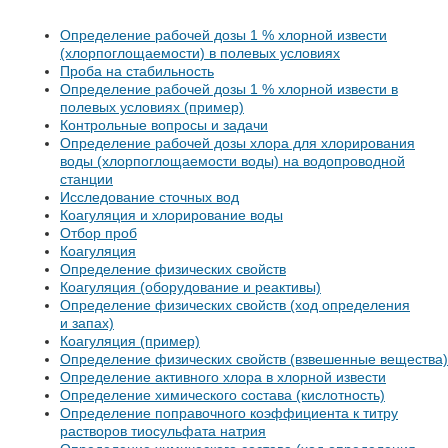
Определение рабочей дозы 1 % хлорной извести
(хлорпоглощаемости) в полевых условиях
Проба на стабильность
Определение рабочей дозы 1 % хлорной извести в
полевых условиях (пример)
Контрольные вопросы и задачи
Определение рабочей дозы хлора для хлорирования
воды (хлорпоглощаемости воды) на водопроводной
станции
Исследование сточных вод
Коагуляция и хлорирование воды
Отбор проб
Коагуляция
Определение физических свойств
Коагуляция (оборудование и реактивы)
Определение физических свойств (ход определения
и запах)
Коагуляция (пример)
Определение физических свойств (взвешенные вещества)
Определение активного хлора в хлорной извести
Определение химического состава (кислотность)
Определение поправочного коэффициента к титру
растворов тиосульфата натрия