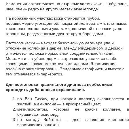
Изменения локализуются на открытых частях кожи — лбу, лице,
шее, очень редко на других местах акнекелоида.
На пораженных участках кожа становится грубой,
неравномерно утолщенной, покрытой желтоватыми, плотными,
тесно расположенными узелками, величиной от чечевицы до
горошины, разделенными друг от друга бороздами.
Гистологически — находят базофильную дегенерацию и
отложение коллоида в дерме. Между эпидермисом и дермой
отмечается полоска нормальной соединительной ткани.
Местами и в глубине дермы встречаются участки со слабо
красящимися эозином клеточными ядрами. Эластические
волокна фрагментированы. Эпидермис атрофичен и вместе с
тем отмечается гиперкератоз.
Для постановки правильного диагноза необходимо
проводить добавочные окрашивания:
по Ван Гизону, при котором коллоид окрашивается в
желтый, а амиллоид — в яркокрасный цвет;
метилвиолетом, который не красит коллаген, а
окрашивает амилоид;
по методу Вейгерта — для выявления изменения
эластических волокон.