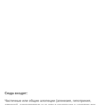
Сюда входят:
Частичные или общие алопеции (агенезия, гипотрихия,
атрихоз), самостоятельные или в сочетании с некоторыми