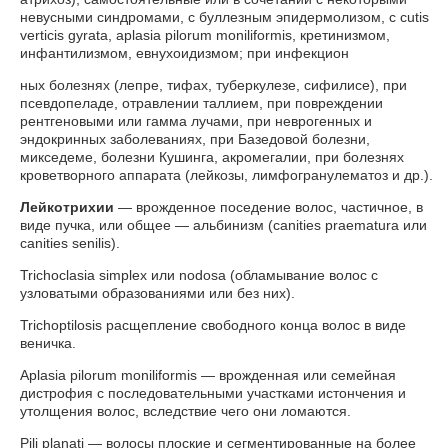
невусными синдромами, с буллезным эпидермолизом, с cutis
verticis gyrata, aplasia pilorum moniliformis, кретинизмом,
инфантилизмом, евнухоидизмом; при инфекцион
ных болезнях (лепре, тифах, туберкулезе, сифилисе), при
псевдопеладе, отравлении таллием, при повреждении
рентгеновыми или гамма лучами, при неврогенных и
эндокринных заболеваниях, при Базедовой болезни,
микседеме, болезни Кушинга, акромегалии, при болезнях
кроветворного аппарата (лейкозы, лимфогранулематоз и др.).
Лейкотрихии
— врожденное поседение волос, частичное, в
виде пучка, или общее — альбинизм (canities praematura или
canities senilis).
Trichoclasia simplex или nodosa (обламывание волос с
узловатыми образованиями или без них).
Trichoptilosis расщепление свободного конца волос в виде
веничка.
Aplasia pilorum moniliformis — врожденная или семейная
дистрофия с последовательными участками истончения и
утолщения волос, вследствие чего они ломаются.
Pili planati — волосы плоские и сегментированные на более