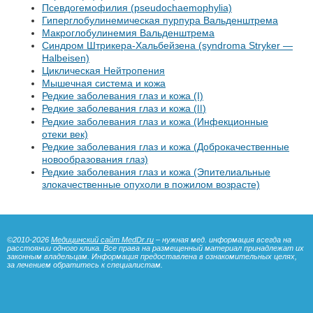
Псевдогемофилия (pseudochaemophylia)
Гиперглобулинемическая пурпура Вальденштрема
Макроглобулинемия Вальденштрема
Синдром Штрикера-Хальбейзена (syndroma Stryker —
Halbeisen)
Циклическая Нейтропения
Мышечная система и кожа
Редкие заболевания глаз и кожа (I)
Редкие заболевания глаз и кожа (
)
II
Редкие заболевания глаз и кожа (Инфекционные
отеки век)
Редкие заболевания глаз и кожа (Доброкачественные
новообразования глаз)
Редкие заболевания глаз и кожа (Эпителиальные
злокачественные опухоли в пожилом возрасте)
©2010-2026
Медицинский сайт MedDr.ru
– нужная мед. информация всегда на
расстоянии одного клика. Все права на размещенный материал принадлежат их
законным владельцам. Информация предоставлена в ознакомительных целях,
за лечением обратитесь к специалистам.