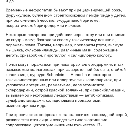
и др.
Временные нефропатии бывают при рецидивирующей роже,
фурункулезе, буллезном стрептококковом пемфигоиде у детей,
при осложненной чесотке, эксудативной эритеме,
псориатической эритродермии и экземе.
Некоторые лекарства при действии через кожу или при приеме
их внутрь могут, благодаря своему токсическому влиянию,
поражать почки. Таковы, например, препараты ртути, висмута,
мышьяка, сульфаниламиды, различные мази, содержащие
деготь, хризаробин, пирогаллол и салициловую кислоту.
Почки могут поражаться при некоторых аллергодермиях и так
называемых коллагенозах, при сывороточной болезни, стойкой
крапивнице, пурпуре Schonlein — Henocha и некоторых
токсикоинфекционных или аллергических капилляритах, при
узловатом артериите, ревматизме, дерматомиозите,
склеродермии, острой красной волчанке, при сенсибилизации,
вызываемой некоторыми лекарствами — антибиотиками,
сульфаниламидами, салициловыми препаратами,
аминоптерином и др.
При хронических нефрозах кожа становится восковидной-серой,
развивается отек лица и вследствие гиперкортицизма,
сопровождающегося уменьшением количества 17-