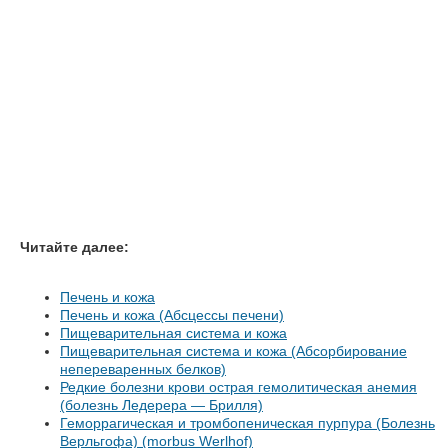
Читайте далее:
Печень и кожа
Печень и кожа (Абсцессы печени)
Пищеварительная система и кожа
Пищеварительная система и кожа (Абсорбирование
непереваренных белков)
Редкие болезни крови острая гемолитическая анемия
(болезнь Ледерера — Брилля)
Геморрагическая и тромбопеническая пурпура (Болезнь
Верльгофа) (morbus Werlhof)