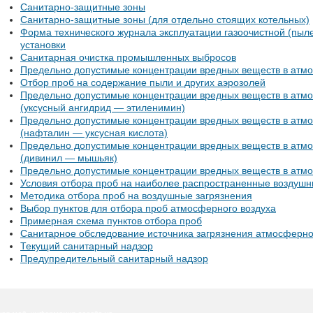
Санитарно-защитные зоны
Санитарно-защитные зоны (для отдельно стоящих котельных)
Форма технического журнала эксплуатации газоочистной (пы
установки
Санитарная очистка промышленных выбросов
Предельно допустимые концентрации вредных веществ в атм
Отбор проб на содержание пыли и других аэрозолей
Предельно допустимые концентрации вредных веществ в атм
(уксусный ангидрид — этиленимин)
Предельно допустимые концентрации вредных веществ в атм
(нафталин — уксусная кислота)
Предельно допустимые концентрации вредных веществ в атм
(дивинил — мышьяк)
Предельно допустимые концентрации вредных веществ в атм
Условия отбора проб на наиболее распространенные воздушн
Методика отбора проб на воздушные загрязнения
Выбор пунктов для отбора проб атмосферного воздуха
Примерная схема пунктов отбора проб
Санитарное обследование источника загрязнения атмосферно
Текущий санитарный надзор
Предупредительный санитарный надзор