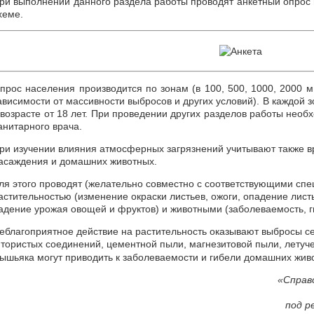
ри выполнении данного раздела работы проводят анкетный опро
хеме.
прос населения производится по зонам (в 100, 500, 1000, 2000 м 
ависимости от массивности выбросов и других условий). В каждой 
 возрасте от 18 лет. При проведении других разделов работы необ
анитарного врача.
ри изучении влияния атмосферных загрязнений учитывают также в
асаждения и домашних животных.
ля этого проводят (желательно совместно с соответствующими сп
астительностью (изменение окраски листьев, ожоги, опадение листь
адение урожая овощей и фруктов) и животными (заболеваемость, г
еблагоприятное действие на растительность оказывают выбросы се
тористых соединений, цементной пыли, магнезитовой пыли, летуч
ышьяка могут приводить к заболеваемости и гибели домашних живо
«Справ
под р