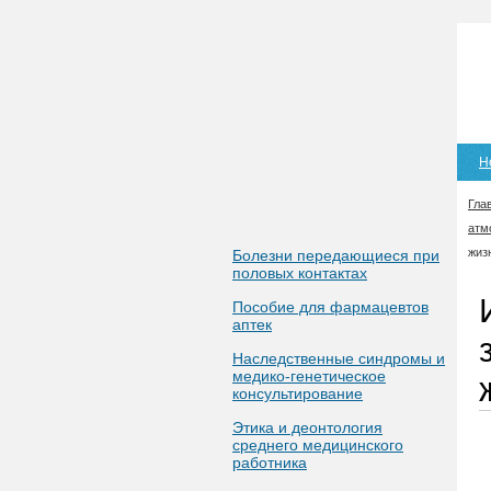
Н
Гла
атм
жиз
Болезни передающиеся при
половых контактах
Пособие для фармацевтов
аптек
Наследственные синдромы и
медико-генетическое
консультирование
Этика и деонтология
среднего медицинского
работника