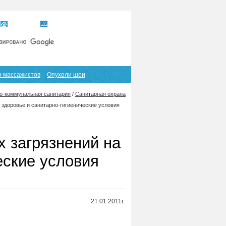
Главная
Карта сайта
RSS
в-массажистов
Опухоли шеи
-коммунальная санитария
/
Санитарная охрана
здоровье и санитарно-гигиенические условия
 загрязнений на
еские условия
21.01.2011г.