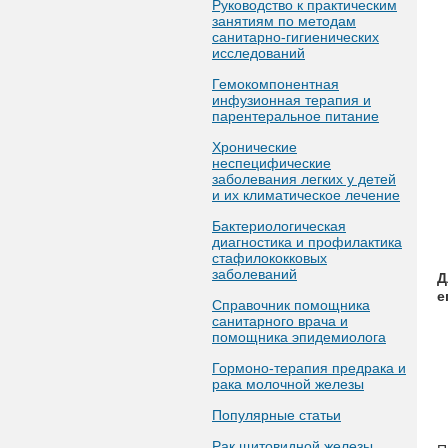
Руководство к практическим
занятиям по методам
санитарно-гигиенических
исследований
Гемокомпонентная
инфузионная терапия и
парентеральное питание
Хронические
неспецифические
заболевания легких у детей
и их климатическое лечение
Бактериологическая
диагностика и профилактика
стафилококковых
заболеваний
Д
е
Справочник помощника
санитарного врача и
помощника эпидемиолога
Гормоно-терапия предрака и
рака молочной железы
Популярные статьи
Рак щитовидной железы