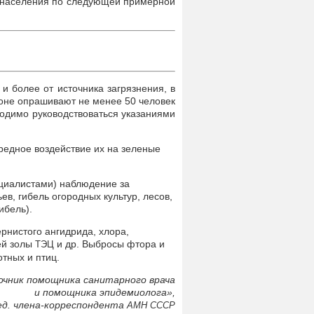
с населения по следующей примерной
и более от источника загрязнения, в
зоне опрашивают не менее 50 человек
ходимо руководствоваться указаниями
редное воздействие их на зеленые
ециалистами) наблюдение за
ев, гибель огородных культур, лесов,
ибель).
рнистого ангидрида, хлора,
ей золы
и др. Выбросы фтора и
ТЭЦ
тных и птиц.
очник помощника санитарного врача
и помощника эпидемиолога»,
ед. члена-корреспондента
АМН
СССР