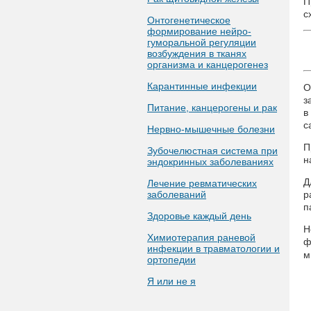
П
с
Онтогенетическое
формирование нейро-
гуморальной регуляции
возбуждения в тканях
организма и канцерогенез
Карантинные инфекции
О
з
Питание, канцерогены и рак
в
с
Нервно-мышечные болезни
П
Зубочелюстная система при
н
эндокринных заболеваниях
Д
Лечение ревматических
заболеваний
р
п
Здоровье каждый день
Н
Химиотерапия раневой
ф
инфекции в травматологии и
м
ортопедии
Я или не я