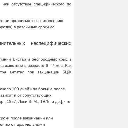
 или отсутствие специфического по
вости организма к возникновению
оротка) в различные сроки до
ительных неспецифических
 линии Вистар и беспородных крыс в
на животных в возрасте 6—7 мес. Как
итра антител при вакцинации
БЦЖ
 около 100 дней или больше после
зависит и от сопутствующих
, 1957; Леви В. М., 1975, и др.], что
сроки после вакцинации или
внению с параллельными