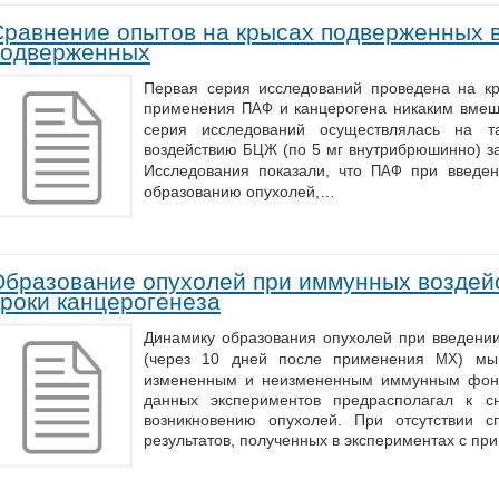
Сравнение опытов на крысах подверженных 
подверженных
Первая серия исследований проведена на кр
применения
и канцерогена никаким вмеш
ПАФ
серия исследований осуществлялась на т
воздействию
(по 5 мг внутрибрюшинно) за
БЦЖ
Исследования показали, что
при введени
ПАФ
образованию опухолей,…
Образование опухолей при иммунных воздей
роки канцерогенеза
Динамику образования опухолей при введен
(через 10 дней после применения
) мы
MX
измененным и неизмененным иммунным фоно
данных экспериментов предрасполагал к с
возникновению опухолей. При отсутствии 
результатов, полученных в экспериментах с п