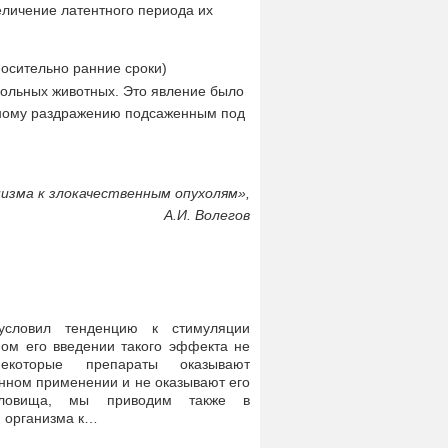
еличение латентного периода их
тносительно ранние сроки)
рольных животных. Это явление было
ьному раздражению подсаженным под
изма к злокачественным опухолям»,
А.И. Волегов
словил тенденцию к стимуляции
ом его введении такого эффекта не
которые препараты оказывают
нном применении и не оказывают его
уловища, мы приводим также в
и организма к…