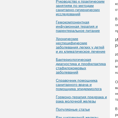
Руководство к практическим
к
занятиям по методам
о
санитарно-гигиенических
исследований
В
Гемокомпонентная
о
инфузионная терапия и
парентеральное питание
п
Хронические
неспецифические
р
заболевания легких у детей
и их климатическое лечение
И
Бактериологическая
р
диагностика и профилактика
м
стафилококковых
заболеваний
н
Справочник помощника
О
санитарного врача и
в
помощника эпидемиолога
н
Гормоно-терапия предрака и
т
рака молочной железы
В
Популярные статьи
р
Рак щитовидной железы