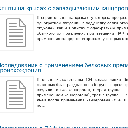
Опыты на крысах с запаздывающим канцерог
В серии опытов на крысах, у которых процесс
однократном введении в подушечку лапки оказ
опухолей, как и в опытах с однократным прим
обычного их появления: при введении
в
ПАФ
применения канцерогена крысам, у которых к 
Исследования с применением белковых преп
происхождения
В опыте использованы 104 крысы линии Ви
животных было разделено на 5 групп: первая 
вводили только канцероген, вторая группа —
применением канцерогена), третья группа — 
дней после применения канцерогена (т. е. в 
по…