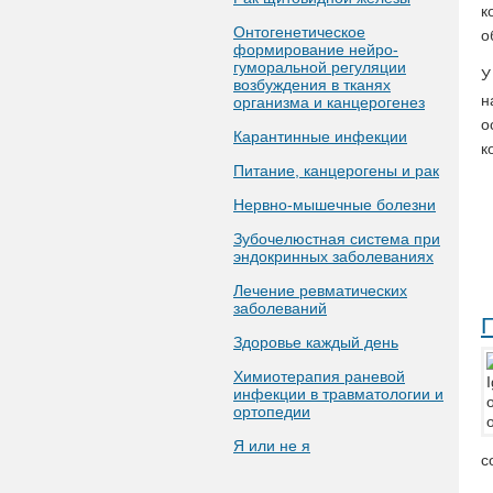
к
Онтогенетическое
о
формирование нейро-
гуморальной регуляции
У
возбуждения в тканях
н
организма и канцерогенез
о
Карантинные инфекции
к
Питание, канцерогены и рак
Нервно-мышечные болезни
Зубочелюстная система при
эндокринных заболеваниях
Лечение ревматических
заболеваний
Здоровье каждый день
Химиотерапия раневой
инфекции в травматологии и
ортопедии
Я или не я
с