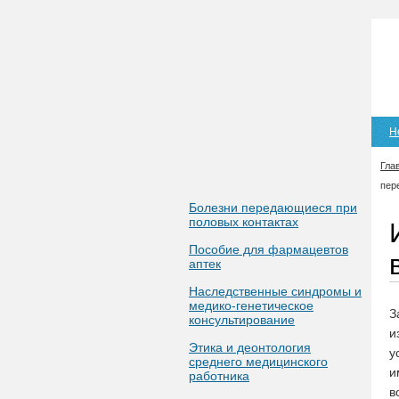
Н
Гла
пер
Болезни передающиеся при
половых контактах
Пособие для фармацевтов
аптек
Наследственные синдромы и
медико-генетическое
З
консультирование
и
Этика и деонтология
у
среднего медицинского
и
работника
в