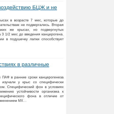
воздействию БЦЖ и не
ысах в возрасте 7 мес, которые до
ательствам не подвергались. Вторая
аких же крысах, но подвергнутых
 3 1/2 мес до введения канцерогена.
и в подушечку лапки способствует
ствиях в различные
ии
в ранние сроки канцерогенеза
ПАФ
 изучали у крыс со специфически
м. Специфический фон в условиях
нижению устойчивости организма к
специфического фона в отличие от
рименением
…
MX