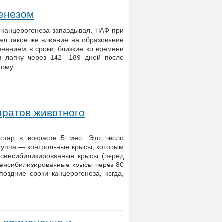
енезом
 канцерогенеза запаздывал,
при
ПАФ
ал такое же влияние на образование
енением в сроки, близкие ко времени
 лапку через 142—189 дней после
этому…
аратов животного
стар в возрасте 5 мес. Это число
группа — контрольные крысы, которым
 сенсибилизированные крысы (перед
сенсибилизированные крысы через 80
поздние сроки канцерогенеза, когда,