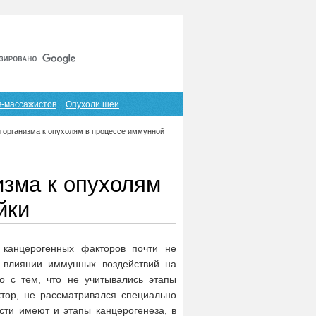
Главная
Карта сайта
RSS
в-массажистов
Опухоли шеи
 организма к опухолям в процессе иммунной
изма к опухолям
йки
 канцерогенных факторов почти не
 влиянии иммунных воздействий на
о с тем, что не учитывались этапы
тор, не рассматривался специально
сти имеют и этапы канцерогенеза, в