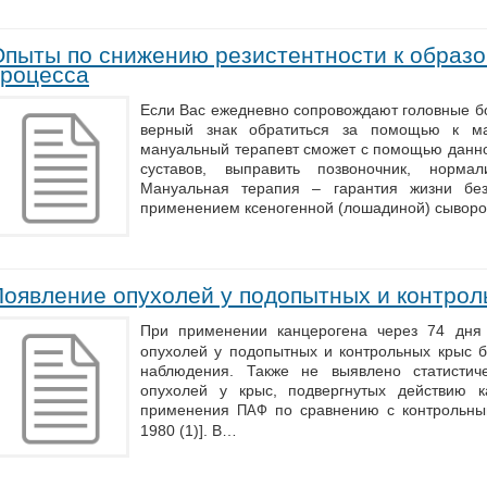
Опыты по снижению резистентности к образ
процесса
Если Вас ежедневно сопровождают головные бол
верный знак обратиться за помощью к ма
мануальный терапевт сможет с помощью данно
суставов, выправить позвоночник, нормал
Мануальная терапия – гарантия жизни бе
применением ксеногенной (лошадиной) сывор
Появление опухолей у подопытных и контрол
При применении канцерогена через 74 дня
опухолей у подопытных и контрольных крыс б
наблюдения. Также не выявлено статистич
опухолей у крыс, подвергнутых действию 
применения
по сравнению с контрольным
ПАФ
1980 (1)]. В…