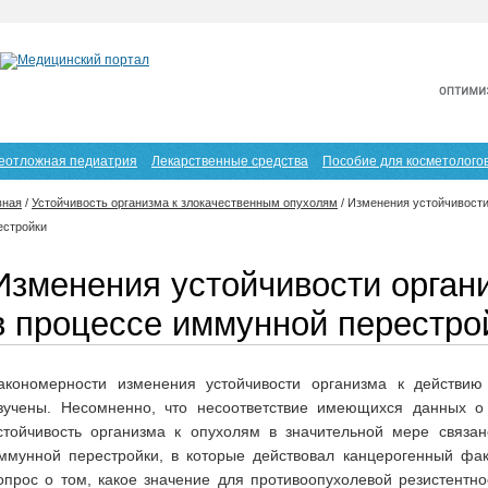
еотложная педиатрия
Лекарственные средства
Пособие для косметолого
вная
/
Устойчивость организма к злокачественным опухолям
/
Изменения устойчивости
естройки
Изменения устойчивости орган
в процессе иммунной перестро
акономерности изменения устойчивости организма к действию
зучены. Несомненно, что несоответствие имеющихся данных о
стойчивость организма к опухолям в значительной мере связан
ммунной перестройки, в которые действовал канцерогенный фак
опрос о том, какое значение для противоопухолевой резистентно