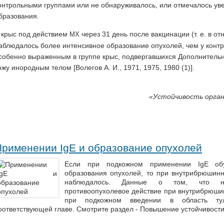
онтрольными группами или не обнаруживалось, или отмечалось ув
бразования.
 крыс под действием
через 31 день после вакцинации (т. е. в о
MX
аблюдалось более интенсивное образование опухолей, чем у конт
собенно выраженным в группе крыс, подвергавшихся Дополнител
ожу инородным телом [Волегов А. И., 1971, 1975, 1980 (1)].
«Устойчивость орган
Применении IgE и образование опухолей
Если при подкожном применении IgE обу
образования опухолей, то при внутрибрюшинн
наблюдалось. Данные о том, что не
противоопухолевое действие при внутрибрюши
при подкожном введении в область т
оответствующей главе. Смотрите раздел - Повышение устойчивост