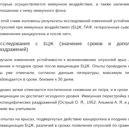
оторые осуществляется иммунное воздействие, а также наличие
тношению к нему иммунного фона.
 этой главе изложены результаты исследований изменений устойчи
пухолей при иммунных воздействиях (
,
, гетерогенная сыв
БЦЖ
ПАФ
рименения канцерогена и после него.
Исследования с
(значение сроков и дополн
БЦЖ
аздражений)
зучали изменения устойчивости к возникновению опухолей крыс
анние и поздние сроки после вакцинации
. Опыты проводили 
БЦЖ
ы уже отмечали, согласно данным литературы, максимум т
аблюдается в сроки, близкие к 30 дням.
днако затем отмечается постепенное снижение их титра, и в сроки
акцинации он достигает исходного уровня. Иммунная перестройка 
еспецифических раздражений [Острый О. Я., 1952; Алымов А. Я. и др.
акже мы учитывали.
 опытах на крысах, подвергнутых действию канцерогена в поздние 
евакцинации
, различий в сроках появления опухолей по сра
БЦЖ