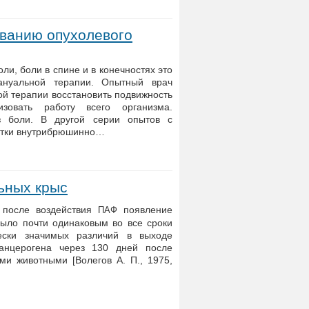
ованию опухолевого
и, боли в спине и в конечностях это
нуальной терапии. Опытный врач
й терапии восстановить подвижность
изовать работу всего организма.
з боли. В другой серии опытов с
отки внутрибрюшинно…
ьных крыс
 после воздействия
появление
ПАФ
ыло почти одинаковым во все сроки
ески значимых различий в выходе
канцерогена через 130 дней после
и животными [Волегов А. П., 1975,