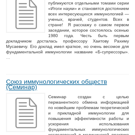
публикуются отдельными томами серии
«Итоги науки» и становятся достоянием
всех интересующихся иммунологией —
ученых, врачей, студентов. Всех в
стране! Я расскажу о самом первом
заседании, которое состоялось осенью
1980 года. Честь быть первым
докладчиком досталась профессору Хаитову Рахиму
Мусаевичу. Его доклад имел краткое, но очень весомое для
фундаментальной иммунологии название «Б-супрессоры».
…
Союз иммунологических обществ
(Семинар)
Семинар создан с целью
перманентного обмена информацией
по новейшим проблемам теоретической
и прикладной иммунологии для
повышения эффективности работы и
ускорения использования
фундаментальных иммунологических
исследований в медицинской практике