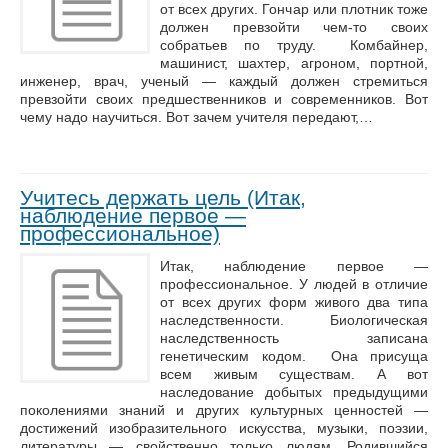
от всех других. Гончар или плотник тоже
должен превзойти чем-то своих
собратьев по труду. Комбайнер,
машинист, шахтер, агроном, портной,
инженер, врач, ученый — каждый должен стремиться
превзойти своих предшественников и современников. Вот
чему надо научиться. Вот зачем учителя передают,…
Учитесь держать цель (Итак,
наблюдение первое —
профессиональное)
Итак, наблюдение первое —
профессиональное. У людей в отличие
от всех других форм живого два типа
наследственности. Биологическая
наследственность записана
генетическим кодом. Она присуща
всем живым существам. А вот
наследование добытых предыдущими
поколениями знаний и других культурных ценностей —
достижений изобразительного искусства, музыки, поэзии,
литературы — свойственно только людям. Родившийся