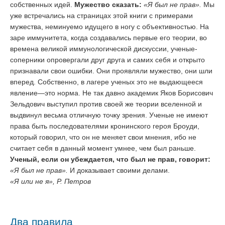
собственных идей.
Мужество сказать:
«Я был не прав».
Мы
уже встречались на страницах этой книги с примерами
мужества, неминуемо идущего в ногу с объективностью. На
заре иммунитета, когда создавались первые его теории, во
времена великой иммунологической дискуссии, ученые-
соперники опровергали друг друга и самих себя и открыто
признавали свои ошибки. Они проявляли мужество, они шли
вперед. Собственно, в лагере ученых это не выдающееся
явление—это норма. Не так давно академик Яков Борисович
Зельдович выступил против своей же теории вселенной и
выдвинул весьма отличную точку зрения. Ученые не имеют
права быть последователями кронинского героя Броуди,
который говорил, что он не меняет свои мнения, ибо не
считает себя в данный момент умнее, чем был раньше.
Ученый, если он убеждается, что был не прав, говорит:
«Я был не прав».
И доказывает своими делами.
«Я или не я», Р. Петров
Два правила