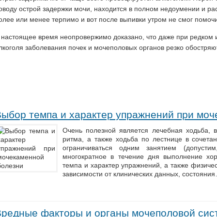
оводу острой задержки мочи, находится в полном недоумении и ра
олее или менее терпимо и вот после выпивки утром не смог помочи
 настоящее время неопровержимо доказано, что даже при редком 
лкоголя заболевания почек и мочеполовых органов резко обостряют
Выбор темпа и характер упражнений при моч
Очень полезной является лечебная ходьба,
ритма, а также ходьба по лестнице в сочетан
ограничиваться одним занятием (допустим
многократное в течение дня выполнение хо
темпа и характер упражнений, а также физиче
зависимости от клинических данных, состояни
Вредные факторы и органы мочеполовой си