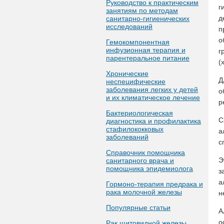
Руководство к практическим
г
занятиям по методам
д
санитарно-гигиенических
исследований
п
о
Гемокомпонентная
инфузионная терапия и
г
парентеральное питание
(
Хронические
Д
неспецифические
заболевания легких у детей
о
и их климатическое лечение
р
Бактериологическая
С
диагностика и профилактика
стафилококковых
а
заболеваний
с
Справочник помощника
Э
санитарного врача и
помощника эпидемиолога
з
а
Гормоно-терапия предрака и
рака молочной железы
н
Популярные статьи
А
о
Рак щитовидной железы