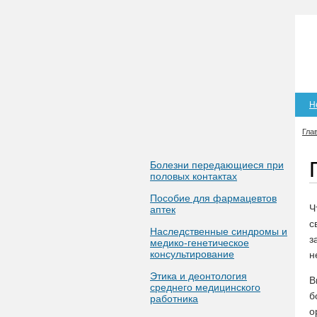
Н
Гла
Болезни передающиеся при
половых контактах
Пособие для фармацевтов
Ч
аптек
с
Наследственные синдромы и
з
медико-генетическое
консультирование
н
Этика и деонтология
В
среднего медицинского
б
работника
о