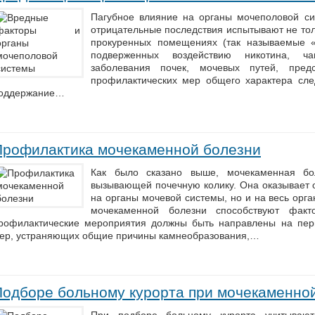
Пагубное влияние на органы мочеполовой си
отрицательные последствия испытывают не толь
прокуренных помещениях (так называемые «
подверженных воздействию никотина, ча
заболевания почек, мочевых путей, пред
профилактических мер общего характера след
оддержание…
Профилактика мочекаменной болезни
Как было сказано выше, мочекаменная бол
вызывающей почечную колику. Она оказывает о
на органы мочевой системы, но и на весь орга
мочекаменной болезни способствуют факт
рофилактические мероприятия должны быть направлены на пер
ер, устраняющих общие причины камнеобразования,…
Подборе больному курорта при мочекаменно