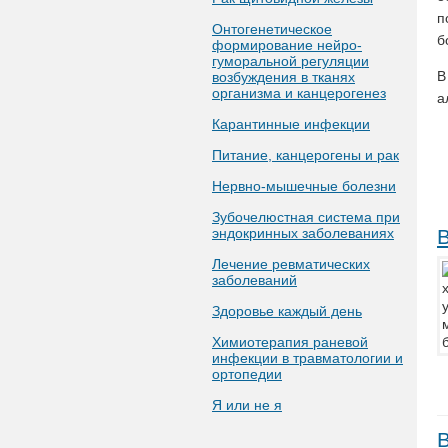
п
Онтогенетическое
б
формирование нейро-
гуморальной регуляции
В
возбуждения в тканях
организма и канцерогенез
а
Карантинные инфекции
Питание, канцерогены и рак
Нервно-мышечные болезни
Зубочелюстная система при
эндокринных заболеваниях
Лечение ревматических
заболеваний
Здоровье каждый день
Химиотерапия раневой
инфекции в травматологии и
ортопедии
Я или не я