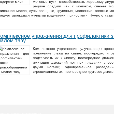
мочевые пути, способствовать хорошему диур
рацион сладкий чай с молоком, свежее моло
ливочное масло, супы овощные, крупяные, молочные, говяжье мяс
ледует увлекаться мучными изделиями, пряностями. Нужно отказа
Комплексное упражнения для профилактики з
малом тазу
Комплексное упражнение, улучшающих кров
положение: лежа на спине; поочередно и о
подтягивать их к животу; поочередное движе
имитация движений ног при плавании спосо
двумя ногами; одновременное разведе
скрещиванием их; поочередное круговое движе
ая мед. информация всегда на