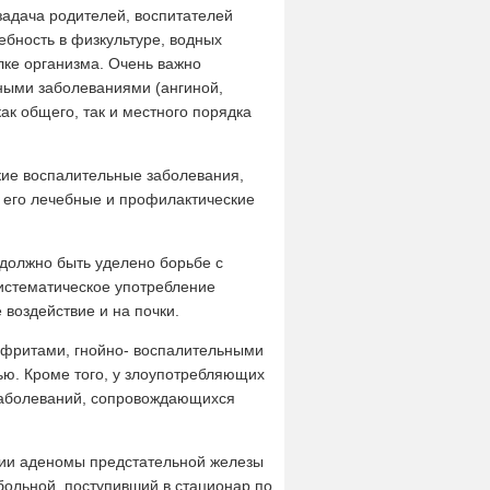
задача родителей, воспитателей
ебность в физкультуре, водных
лке организма. Очень важно
нными заболеваниями (ангиной,
ак общего, так и местного порядка
ские воспалительные заболевания,
е его лечебные и профилактические
должно быть уделено борьбе с
систематическое употребление
 воздействие и на почки.
ефритами, гнойно- воспалительными
ю. Кроме того, у злоупотребляющих
заболеваний, сопровождающихся
ичии аденомы предстательной железы
больной, поступивший в стационар по