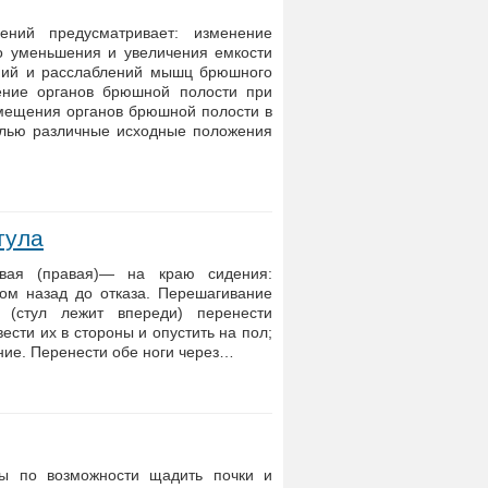
ений предусматривает: изменение
о уменьшения и увеличения емкости
ний и расслаблений мышц брюшного
ение органов брюшной полости при
мещения органов брюшной полости в
елью различные исходные положения
тула
евая (правая)— на краю сидения:
ом назад до отказа. Перешагивание
 (стул лежит впереди) перенести
ести их в стороны и опустить на пол;
ние. Перенести обе ноги через…
бы по возможности щадить почки и