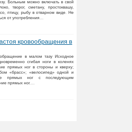
езу. Больным можно включать в свой
ко, творог, сметану, простоквашу,
о, птицу, рыбу в отварном виде. Не
ться от употребления…
астоя кровообращения в
ообращение в малом тазу Исходное
дновременно сгибая ноги в коленях
ние прямых ног в стороны и кверху;
бом «брасс»; «велосипед» одной и
ние прямых ног с последующим
ние прямых ног.…