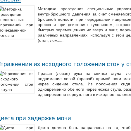
Методика проведения специальных упражн
внутрибрюшного давления за счет сменяемог
брюшной полости, при чередовании напряже
пресса и при движениях туловищем; сотряс
быстрых перемещениях их вверх и вниз; пере
различных направлениях, используя с этой ц
(стоя, лежа…
пражнения из исходного положения стоя у с
Правая (левая) рука на спинке стула, л
поднимание левой (правой) прямой ноги мах
через сидение стула. Из положения сидя
одновременно обе ноги через ножки стула, разв
одновременно вернуть ноги в исходное положе
Диета при задержке мочи
Диета должна быть направлена на то, что