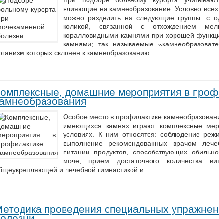
При подборе больному курорта учитывают
влияющие на камнеобразование. Условно всех
можно разделить на следующие группы: с о
коликой, связанной с отхождением мел
коралловидными камнями при хорошей функци
камнями; так называемые «камнеобразоват
рганизм которых склонен к камнеобразованию.…
Комплексные, домашние мероприятия в проф
камнеобразования
Особое место в профилактике камнеобразовани
имеющихся камнях играют комплексные мер
условиях. К ним относятся: соблюдение режи
выполнение рекомендованных врачом лече
питании продуктов, способствующих обильн
моче, прием достаточного количества вит
бщеукрепляющей и лечебной гимнастикой и…
Методика проведения специальных упражнен
болезни