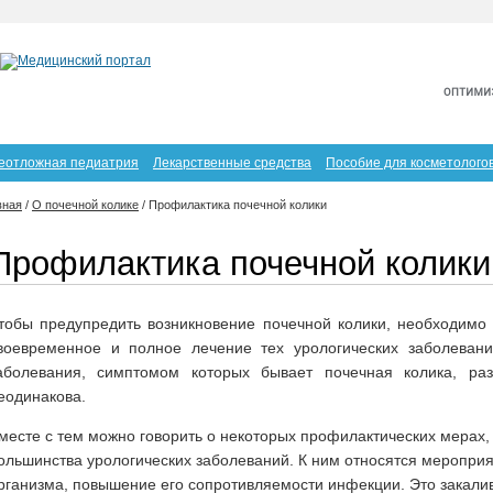
еотложная педиатрия
Лекарственные средства
Пособие для косметолого
вная
/
О почечной колике
/
Профилактика почечной колики
Профилактика почечной колики
тобы предупредить возникновение почечной колики, необходимо
воевременное и полное лечение тех урологических заболевани
аболевания, симптомом которых бывает почечная колика, раз
еодинакова.
месте с тем можно говорить о некоторых профилактических мерах
ольшинства урологических заболеваний. К ним относятся меропри
рганизма, повышение его сопротивляемости инфекции. Это закали