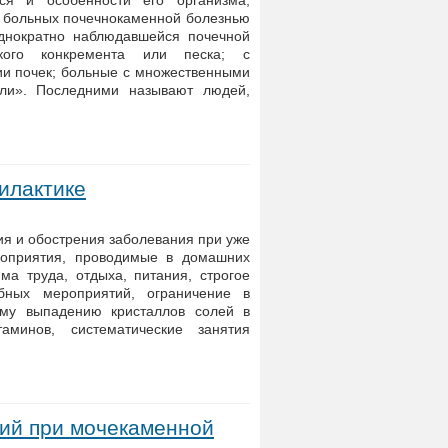
ся и особенности его организма,
 больных почечнокаменной болезнью
днократно наблюдавшейся почечной
кого конкремента или песка; с
и почек; больные с множественными
ели». Последними называют людей,
илактике
я и обострения заболевания при уже
оприятия, проводимые в домашних
ма труда, отдыха, питания, строгое
бных мероприятий, ограничение в
ому выпадению кристаллов солей в
аминов, систематические занятия
ий при мочекаменной