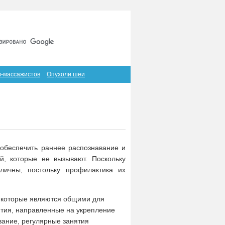
Главная
Карта сайта
RSS
в-массажистов
Опухоли шеи
 обеспечить раннее распознавание и
й, которые ее вызывают. Поскольку
личны, постольку профилактика их
, которые являются общими для
ятия, направленные на укрепление
вание, регулярные занятия