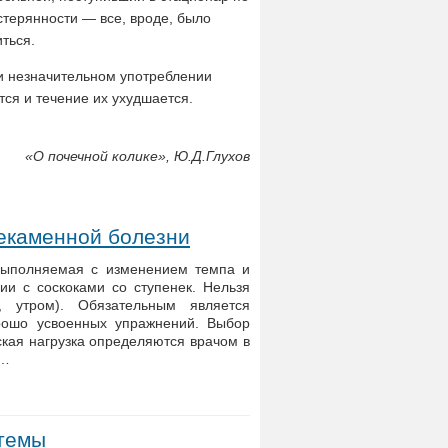
стерянности — все, вроде, было
ться.
и незначительном употреблении
ся и течение их ухудшается.
«О почечной колике», Ю.Д.Глухов
екаменной болезни
 выполняемая с изменением темпа и
ии с соскоками со ступенек. Нельзя
, утром). Обязательным является
рошо усвоенных упражнений. Выбор
ская нагрузка определяются врачом в
я…
стемы