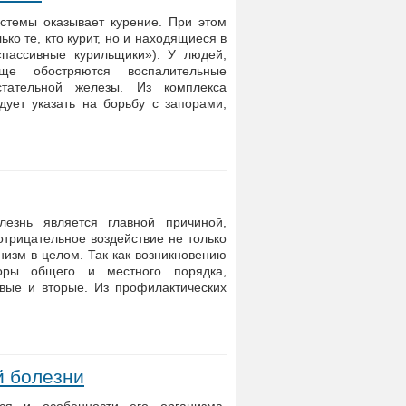
стемы оказывает курение. При этом
ко те, кто курит, но и находящиеся в
пассивные курильщики»). У людей,
ще обостряются воспалительные
стательной железы. Из комплекса
ует указать на борьбу с запорами,
езнь является главной причиной,
трицательное воздействие не только
низм в целом. Так как возникновению
оры общего и местного порядка,
вые и вторые. Из профилактических
й болезни