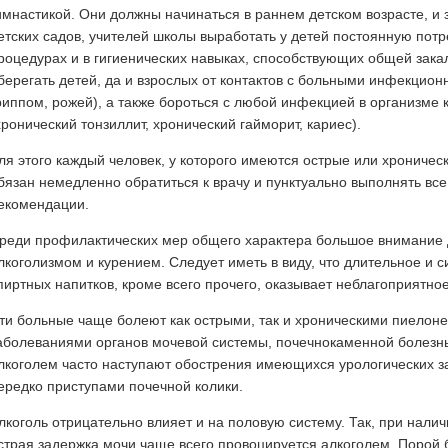
имнастикой. Они должны начинаться в раннем детском возрасте, и 
етских садов, учителей школы выработать у детей постоянную потр
роцедурах и в гигиенических навыках, способствующих общей зака
берегать детей, да и взрослых от контактов с больными инфекцио
риппом, рожей), а также бороться с любой инфекцией в организме к
хронический тонзиллит, хронический гайморит, кариес).
ля этого каждый человек, у которого имеются острые или хрониче
бязан немедленно обратиться к врачу и пунктуально выполнять вс
екомендации.
реди профилактических мер общего характера большое внимание 
лкоголизмом и курением. Следует иметь в виду, что длительное и 
пиртных напитков, кроме всего прочего, оказывает неблагоприятное
ти больные чаще болеют как острыми, так и хроническими пиелон
аболеваниями органов мочевой системы, почечнокаменной болезнь
лкоголем часто наступают обострения имеющихся урологических 
ередко приступами почечной колики.
лкоголь отрицательно влияет и на половую систему. Так, при нал
страя задержка мочи чаще всего провоцируется алкоголем. Порой 