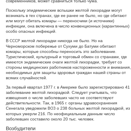
современников, может сравниться только чума.
Поскольку эпидемические вспышки желтой лихорадки могут
возникать в тех странах, где ее ранее не было, но где обитают
или могут обитать комары — переносчики (и источники)
инфекции, она включена в число конвенционных (карантинных)
особо опасных инфекций.
В
желтой лихорадки никогда не было. Но на
СССР
Черноморском побережье от Сухуми до Батуми обитают
комары, которые способны переносить это заболевание.
Туристический, культурный и торговый обмен со странами, где
имеются эндемические очаги желтой лихорадки, требует со
стороны медицинских работников настороженности и внимания,
необходимых для защиты здоровья граждан нашей страны от
всяких случайностей.
За первый квартал 1977 г. в Америке было зарегистрировано 41
заболевание желтой лихорадкой. Следует учитывать, что
извещения о числе заболевших часто не соответствуют
действительности. Так, в 1965 г. органы здравоохранения
Сенегала уведомили
о 238 больных желтой лихорадкой, из
ВОЗ
которых умерли 216. По неофициальным данным число
заболевших составило около 20 тыс. человек.
Возбудители