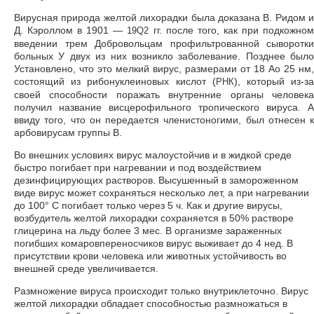
Вирусная природа желтой лихорадки была доказана В. Ридом и
Д. Кэроллом в 1901 —
гг. после того, как при подкожно
19Q2
введении трем Добровольцам профильтрованной сыворотки
больных У двух из них возникло заболевание. Позднее было
Установлено, что это мелкий вирус, размерами от 18 Ао 25 нм,
состоящий из рибонуклеиновых кислот (
), который из-з
РНК
своей способности поражать внутренние органы человека
получил название висцерофильного тропического вируса. А
ввиду того, что он передается членистоногими, был отнесен к
арбовирусам группы В.
Во внешних условиях вирус малоустойчив и в жидкой среде
быстро погибает при нагревании и под воздействием
дезинфицирующих растворов. Высушенный в замороженном
виде вирус может сохраняться несколько лет, а при нагревании
до 100° С погибает только через 5 ч. Как и другие вирусы,
возбудитель желтой лихорадки сохраняется в 50% растворе
глицерина на льду более 3 мес. В организме зараженных
погибших комаровпереносчиков вирус выживает до 4 нед. В
присутствии крови человека или животных устойчивость во
внешней среде увеличивается.
Размножение вируса происходит только внутриклеточно. Вирус
желтой лихорадки обладает способностью размножаться в