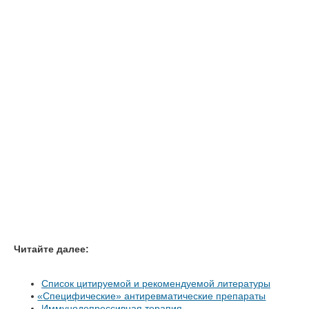
Читайте далее:
Список цитируемой и рекомендуемой литературы
«
Специфические» антиревматические препараты
Иммунодепрессивная терапия