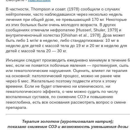
В частности, Thompson и соавт. (1978) сообщили о случаях
нейтропении, часто наблюдавшихся через несколько недель
лечения при общей дозе, не превышающей 170 мг. Некоторые
из этих больных были очень молодого возраста. В других
сообщениях отмечали нефропатию [Husserl, Shuler, 1979] и
внутрипеченочный холестаз [Ghishan et al., 1978]. Доза может
быть либо 1 мг/кг в неделю, либо стандартизована: 10 мг в
неделю для детей с массой тела до 19 кг и 20 мг в неделю для
детей с массой тела 20 — 30 кг.
Инъекции следует производить ежедневно минимум в течение 6
мес, если не появятся побочные явления — протеинурия, сыпь
или гематологические нарушения. Оценить, влияет ли терапия
на основной: патологический процесс, можно не ранее чем
через 6 мес. Желательно поэтому подвести итоги к этому
времени. Если не будет отмечено ни клинического, ни
гематологического эффекта, о чем можно судить по числу
воспаленных суставов, по снижению
и повышению
СОЭ
гемоглобина, есть все основания рассмотреть вопрос о смене
препарата.
Терапия золотом (ауротиомалат натрия);
показано снижение
и возможность уменьшения дозы
СОЭ