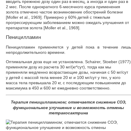
вводить прежнюю дозу один раз в месяц, а иногда и один раз в
2 мес. После однократного 6-месячного курса применения
золота отмечено частое возникновение обострений болезни
[Moller et al., 1969]. Примерно у 60% детей с тяжелым
прогрессирующим заболеванием можно ожидать улучшения от
препаратов золота [Moller et al., 1969].
Пеницилламин
Пеницилламин применяется у детей пока в течение лишь
непродолжительного времени.
Оптимальная доза еще не установлена. Schairer, Stoeber (1977)
применяли дозу из расчета 30 мг/(кг*сут), тогда как мы
применяли медленно возрастающие дозы, начиная с 50 мг/сут
у детей с массой тела менее 20 кг и 100 мг/сут у тех, у кого
масса тела превышала 20 кг, с последующим повышением до
максимума в 450 и 600 мг ежедневно соответственно.
Терапия пеницилламином; отмечается снижение
,
СОЭ
функциональное улучшение и возможность отмены
тетракосактрина