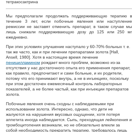
Мы предполагали продолжать поддерживающую терапию в
течение 3 лет, если побочные явления или наступление
ремиссии не заставят отменить препарат, в таком случае мы
лишь снижали поддерживающую дозу до 125 или 250 мг
ежедневно.
При этих условиях улучшение наступало у 60-70% больных т. е.
так же часто, как и при лечении препаратами золота [Hall,
Ansell, 1980]. Хотя в настоящее время лечение
пеницилламином
рождает много проблем, возможно из-за
отсутствия у нас достаточного опыта его применения препарат,
как правило, предпочитают и сами больные, и их родители,
потому что его принимают внутрь, а не в инъекциях, поскольку
при этом достаточен ежемесячный контроль лабораторных
показателей, а не более частый, как при инъекции препаратов
золота.
Побочные явления очень сходны с наблюдаемыми при
использовании золота. Интересно, однако, что дети не
жалуются на нарушения вкусовых ощущении, хотя потеря
аппетита иногда наблюдается. Сыпь, преходящая лейкопения и
тромбоцитопения возникали, но не обязательно влекли за
собой необходимость прекратить терапию, требовалось лишь