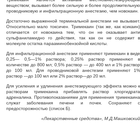
веществом; вызывает более сильную и более продолжительную
проводниковую и инфильтрационную анестезию, чем новокаин.
Достаточно выраженной терминальной анестезии не вызывает.
Относительно мало токсичен. Тримекаин (так же, как ксикаин)
отличается от новокаина тем, что он не оказывает анти
сульфаниламидно го действия, так как он не содержит в
молекуле остатка парааминобензойной кислоты.
Для инфильтрационной анестезии применяют тримекаин в виде
0,25— 0,5—1% раствора; 0,25% раствор применяют в
количестве до 800 мл; 0,5% раствор — до 400 мл и 1% раствор
до 100 мл. Для проводниковой анестезии применяют 1%
раствор —до 100 мл или 2% раствор—до 20 мл.
Для усиления и удлинения анестезирующего эффекта можно к
растворам тримекаина прибавлять раствор хлоргидрата
адреналина. Противопоказаниями для применения тримекаина
служат заболевания печени и почек. Сохраняют с
предосторожностью (список Б).
«
Лекарственные средства», М.Д.Машковский