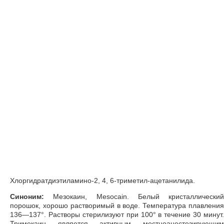
Хлоргидратдиэтиламино-2, 4, 6-триметил-ацетанилида.
Синоним:
Мезокаин, Mesocain. Белый кристаллический
порошок, хорошо растворимый в воде. Температура плавления
136—137°. Растворы стерилизуют при 100° в течение 30 минут.
Тримекаин является активным местноанестезирующим