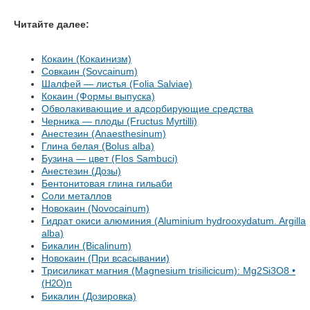
Читайте далее:
Кокаин (Кокаинизм)
Совкаин (Sovcainum)
Шалфей — листья (Folia Salviae)
Кокаин (Формы выпуска)
Обволакивающие и адсорбирующие средства
Черника — плоды (Fructus Myrtilli)
Анестезин (Anaesthesinum)
Глина белая (Bolus alba)
Бузина — цвет (Flos Sambuci)
Анестезин (Дозы)
Бентонитовая глина гильаби
Соли металлов
Новокаин (Novocainum)
Гидрат окиси алюминия (Aluminium hydrooxydatum. Argilla
alba)
Бикалин (Bicalinum)
Новокаин (При всасывании)
Трисиликат магния (Magnesium trisilicicum): Mg2Si3О8 •
(
)n
H2О
Бикалин (Дозировка)