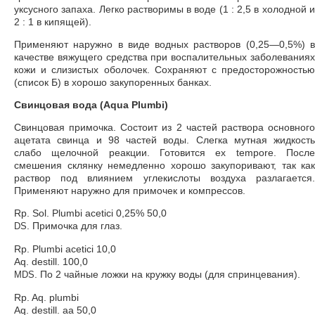
уксусного запаха. Легко растворимы в воде (1 : 2,5 в холодной и
2 : 1 в кипящей).
Применяют наружно в виде водных растворов (0,25—0,5%) в
качестве вяжущего средства при воспалительных заболеваниях
кожи и слизистых оболочек. Сохраняют с предосторожностью
(список Б) в хорошо закупоренных банках.
Свинцовая вода (Aqua Plumbi)
Свинцовая примочка. Состоит из 2 частей раствора основного
ацетата свинца и 98 частей воды. Слегка мутная жидкость
слабо щелочной реакции. Готовится ex tempore. После
смешения склянку немедленно хорошо закупоривают, так как
раствор под влиянием углекислоты воздуха разлагается.
Применяют наружно для примочек и компрессов.
Rp. Sol. Plumbi acetici 0,25% 50,0
. Примочка для глаз.
DS
Rp. Plumbi acetici 10,0
Aq. destill. 100,0
. По 2 чайные ложки на кружку воды (для спринцевания).
MDS
Rp. Aq. plumbi
Aq. destill. aa 50,0