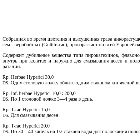
Собранная во время цветения и высушенная трава дикорастуще
сем. зверобойных (Guttife-гае); произрастает по всей Европейс
Содержит дубильные вещества типа пирокатехинов, флавонол
внутрь при колитах и наружно для смазывания десен и поло
ратании.
Rp. Herbae Hyperici 30,0
. Одну столовую ложку облить одним стаканом кипяченой воды
DS
Rp. Inf. herbae Hyperici 10,0 : 200,0
. По 1 столовой ложке 3—4 раза в день.
DS
Rp. T-rae Hyperici 15,0
. Для смазывания десен.
DS
Rp. T-rae Hyperici 20,0
. По 30—40 капель на 1/2 стакана воды для полоскания полос
DS