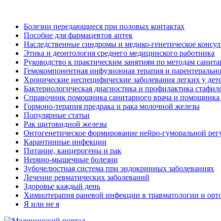
Болезни передающиеся при половых контактах
Пособие для фармацевтов аптек
Наследственные синдромы и медико-генетическое консу
Этика и деонтология среднего медицинского работника
Руководство к практическим занятиям по методам санит
Гемокомпонентная инфузионная терапия и парентерально
Хронические неспецифические заболевания легких у дете
Бактериологическая диагностика и профилактика стафил
Справочник помощника санитарного врача и помощника
Гормоно-терапия предрака и рака молочной железы
Популярные статьи
Рак щитовидной железы
Онтогенетическое формирование нейро-гуморальной регу
Карантинные инфекции
Питание, канцерогены и рак
Нервно-мышечные болезни
Зубочелюстная система при эндокринных заболеваниях
Лечение ревматических заболеваний
Здоровье каждый день
Химиотерапия раневой инфекции в травматологии и орт
Я или не я