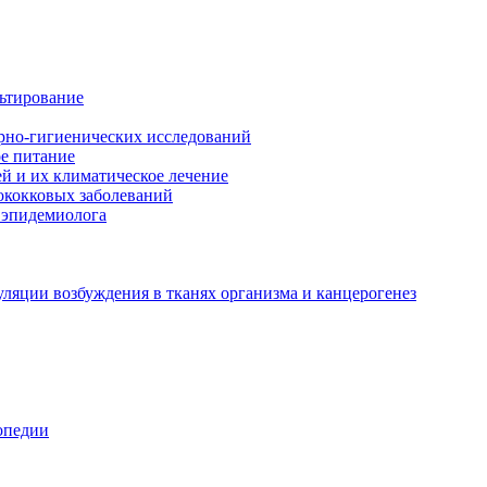
льтирование
арно-гигиенических исследований
е питание
й и их климатическое лечение
ококковых заболеваний
 эпидемиолога
ляции возбуждения в тканях организма и канцерогенез
опедии