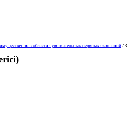
еимущественно в области чувствительных нервных окончаний
/
З
rici)