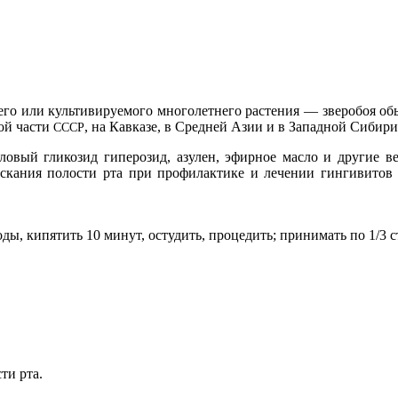
го или культивируемого многолетнего растения — зверобоя обы
кой части
, на Кавказе, в Средней Азии и в Западной Сибири
СССР
овый гликозид гиперозид, азулен, эфирное масло и другие в
скания полости рта при профилактике и лечении гингивитов и
, кипятить 10 минут, остудить, процедить; принимать по 1/3 ста
ти рта.