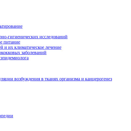
льтирование
арно-гигиенических исследований
е питание
й и их климатическое лечение
ококковых заболеваний
 эпидемиолога
ляции возбуждения в тканях организма и канцерогенез
опедии