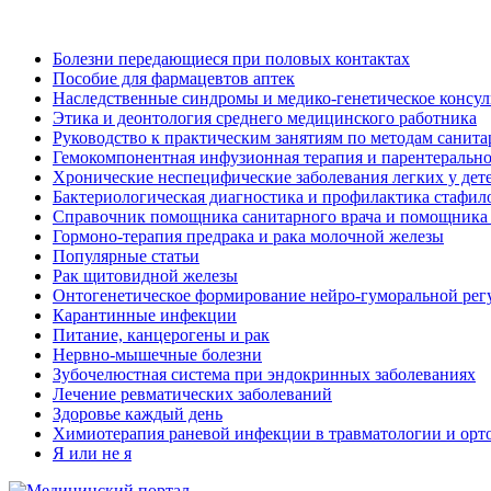
Болезни передающиеся при половых контактах
Пособие для фармацевтов аптек
Наследственные синдромы и медико-генетическое консу
Этика и деонтология среднего медицинского работника
Руководство к практическим занятиям по методам санит
Гемокомпонентная инфузионная терапия и парентерально
Хронические неспецифические заболевания легких у дете
Бактериологическая диагностика и профилактика стафил
Справочник помощника санитарного врача и помощника
Гормоно-терапия предрака и рака молочной железы
Популярные статьи
Рак щитовидной железы
Онтогенетическое формирование нейро-гуморальной регу
Карантинные инфекции
Питание, канцерогены и рак
Нервно-мышечные болезни
Зубочелюстная система при эндокринных заболеваниях
Лечение ревматических заболеваний
Здоровье каждый день
Химиотерапия раневой инфекции в травматологии и орт
Я или не я