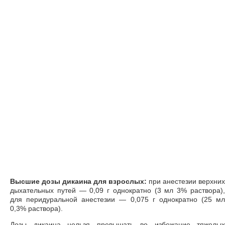
Высшие дозы дикаина для взрослых:
при анестезии верхних
дыхательных путей — 0,09 г однократно (3 мл 3% раствора),
для перидуральной анестезии — 0,075 г однократно (25 мл
0,3% раствора).
Дозы дикаина нельзя превышать во избежание тяжелых