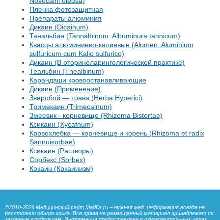
Novocaini oleosa)
Пленка фотозащитная
Препараты алюминия
Дикаин (Dicainum)
Танальбин (Tannalbinum. Albuminura tannicum)
Квасцы алюминиево-калиевые (Alumen. Aluminium
sulfuricum cum Kalio sulfurico)
Дикаин (В оториноларингологической практике)
Теальбин (Thealbinum)
Карандаши кровоостанавливающие
Дикаин (Применение)
Зверобой — трава (Herba Hyperici)
Тримекаин (Trimecainum)
Змеевик - корневище (Rhizoma Bistortae)
Ксикаин (Xycafnum)
Кровохлебка — корневище и корень (Rhizoma et radix
Sannuisorbae)
Ксикаин (Растворы)
Сорбекс (Sorbex)
Кокаин (Кокаинизм)
©2010-2026
Медицинский сайт MedDr.ru
– нужная мед. информация всегда на
расстоянии одного клика. Все права на размещенный материал принадлежат их
законным владельцам. Информация предоставлена в ознакомительных целях,