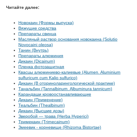
Читайте далее:
Новокаин (Формы выпуска)
Вяжущие средства
Препараты свинца
Масляный раствор основания новокаина (Solutio
Novocaini oleosa)
Танин (Внутрь)
Препараты алюминия
Дикаин (Dicainum)
Пленка фотозащитная
Квасцы алюминиево-калиевые (Alumen. Aluminium
sulfuricum cum Kalio sulfurico)
Дикаин (В оториноларингологической практике)
Танальбин (Tannalbinum. Albuminura tannicum)
Карандаши кровоостанавливающие
Дикаин (Применение)
Теальбин (Thealbinum)
Дикаин (Высшие дозы)
Зверобой — трава (Herba Hyperici)
Тримекаин (Trimecainum)
Змеевик - корневище (Rhizoma Bistortae)