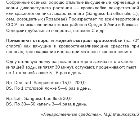
Собранные осенью, хорошо отмытые высушенные корневища и
корни дикорастущего растения — кровохлебки лекарственной
или красноголов-ника лекарственного (Sanguisorba officinalis L.),
сем. розоцветных (Rosaceae) Произрастает по всей территории
, за исключением южных районов Средней Азии и Кавказа.
СССР
Содержит дубильные вещества, витамин С и др.
Применяют отвары и жидкий экстракт кровохлебки
(на 70
спирте) как вяжущие и кровоостанавливающие средства при
поносах, кровохаркании иногда при маточных кровотечениях.
Одну столовую ложку разрезанного корня заливают стаканом
кипящей воды, кипятят 30 минут, остужают, процеживают; пьют
по 1 столовой ложке 5—6 раз в день.
Rp. Dec. rad. Sanguisorbae 15,0 : 200,0
. По 1 столовой ложке 5—6 раз в день.
DS
Rp. Extr. Sanguisorbae fluidi 30,0
. По 30—50 капель 3—4 раза в день.
DS
«
Лекарственные средства», М.Д.Машковский