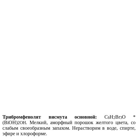
Трибромфенолят висмута основной:
С
Н
Вr
O *
6
2
3
(BiOH)
. Мелкий, аморфный порошок желтого цвета, со
2OH
слабым своеобразным запахом. Нерастворим в воде, спирте,
эфире и хлороформе.