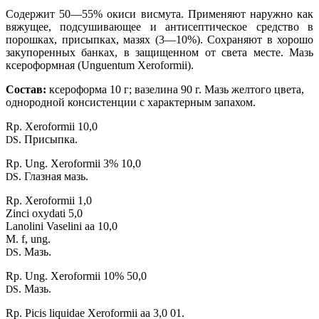
Содержит 50—55% окиси висмута. Применяют наружно как
вяжущее, подсушивающее и антисептическое средство в
порошках, присыпках, мазях (3—10%). Сохраняют в хорошо
закупоренных банках, в защищенном от света месте. Мазь
ксероформная (Unguentum Xeroformii).
Состав:
ксероформа 10 г; вазелина 90 г. Мазь желтого цвета,
однородной консистенции с характерным запахом.
Rp. Xeroformii 10,0
. Присыпка.
DS
Rp. Ung. Xeroformii 3% 10,0
. Глазная мазь.
DS
Rp. Xeroformii 1,0
Zinci oxydati 5,0
Lanolini Vaselini aa 10,0
M. f, ung.
. Мазь.
DS
Rp. Ung. Xeroformii 10% 50,0
. Мазь.
DS
Rp. Picis liquidae Xeroformii aa 3,0 01.