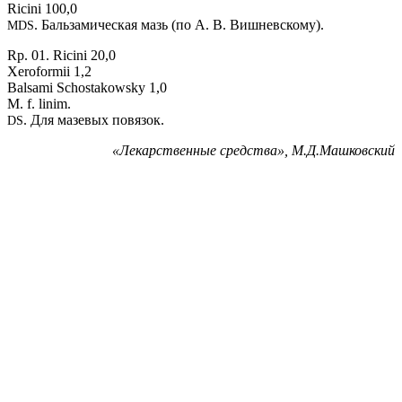
Ricini 100,0
. Бальзамическая мазь (по А. В. Вишневскому).
MDS
Rp. 01. Ricini 20,0
Xeroformii 1,2
Balsami Schostakowsky 1,0
M. f. linim.
. Для мазевых повязок.
DS
«
Лекарственные средства», М.Д.Машковский