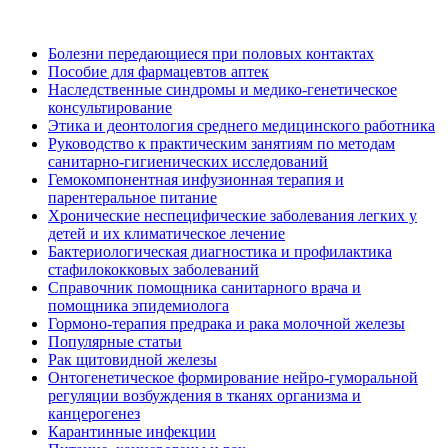
Болезни передающиеся при половых контактах
Пособие для фармацевтов аптек
Наследственные синдромы и медико-генетическое
консультирование
Этика и деонтология среднего медицинского работника
Руководство к практическим занятиям по методам
санитарно-гигиенических исследований
Гемокомпонентная инфузионная терапия и
парентеральное питание
Хронические неспецифические заболевания легких у
детей и их климатическое лечение
Бактериологическая диагностика и профилактика
стафилококковых заболеваний
Справочник помощника санитарного врача и
помощника эпидемиолога
Гормоно-терапия предрака и рака молочной железы
Популярные статьи
Рак щитовидной железы
Онтогенетическое формирование нейро-гуморальной
регуляции возбуждения в тканях организма и
канцерогенез
Карантинные инфекции