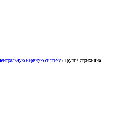
центральную нервную систему
/
Группа стрихнина