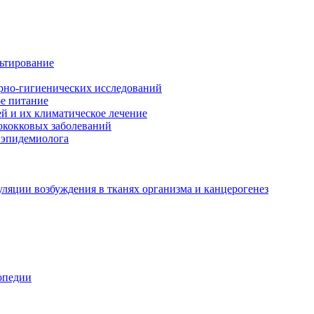
льтирование
арно-гигиенических исследований
е питание
й и их климатическое лечение
ококковых заболеваний
 эпидемиолога
ляции возбуждения в тканях организма и канцерогенез
опедии