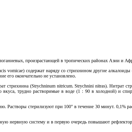
. логаниевых, произрастающей в тропических районах Азии и Аф
ucis vomicae) содержат наряду со стрихнином другие алкалоиды 
ие его окончательно не установлено.
трихнина (Strychninum nitricum. Strychnini nitras). Нитрат с
вкуса, трудно растворимые в воде (1 : 90 в холодной) и спир
 Растворы стерилизуют при 100° в течение 30 минут. 0,1% рас
ную нервную систему и в первую очередь повышают рефлектор