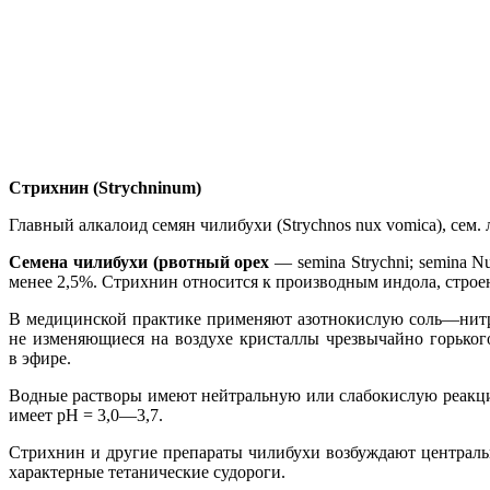
Стрихнин (Strychninum)
Главный алкалоид семян чилибухи (Strychnos nux vomica), сем
Семена чилибухи (рвотный орех
— semina Strychni; semina N
менее 2,5%. Стрихнин относится к производным индола, строен
В медицинской практике применяют азотнокислую соль—нитрат с
не изменяющиеся на воздухе кристаллы чрезвычайно горького 
в эфире.
Водные растворы имеют нейтральную или слабокислую реакцию.
имеет рН = 3,0—3,7.
Стрихнин и другие препараты чилибухи возбуждают централь
характерные тетанические судороги.