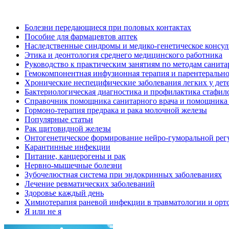
Болезни передающиеся при половых контактах
Пособие для фармацевтов аптек
Наследственные синдромы и медико-генетическое консу
Этика и деонтология среднего медицинского работника
Руководство к практическим занятиям по методам санит
Гемокомпонентная инфузионная терапия и парентерально
Хронические неспецифические заболевания легких у дете
Бактериологическая диагностика и профилактика стафил
Справочник помощника санитарного врача и помощника
Гормоно-терапия предрака и рака молочной железы
Популярные статьи
Рак щитовидной железы
Онтогенетическое формирование нейро-гуморальной регу
Карантинные инфекции
Питание, канцерогены и рак
Нервно-мышечные болезни
Зубочелюстная система при эндокринных заболеваниях
Лечение ревматических заболеваний
Здоровье каждый день
Химиотерапия раневой инфекции в травматологии и орт
Я или не я