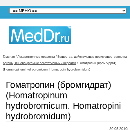
Главная
/
Лекарственные средства
/
Вещества, действующие преимущественно на
органы, иннервируемые вегетативными нервами
/
Гоматропин (бромгидрат)
(Homatropinum hydrobromicum. Ноmatropini hydrobromidum)
Гоматропин (бромгидрат)
(Homatropinum
hydrobromicum. Ноmatropini
hydrobromidum)
30.05.2010г.