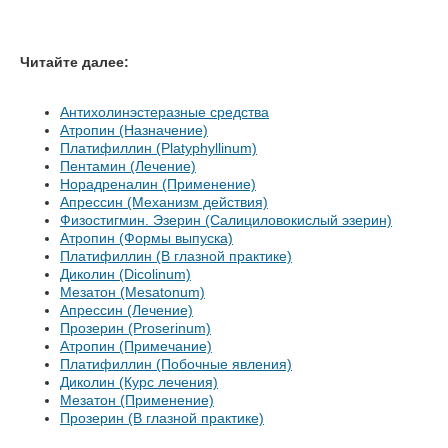
Читайте далее:
Антихолинэстеразные средства
Атропин (Назначение)
Платифиллин (Platyphyllinum)
Пентамин (Лечение)
Норадреналин (Применение)
Апрессин (Механизм действия)
Физостигмин. Эзерин (Салициловокислый эзерин)
Атропин (Формы выпуска)
Платифиллин (В глазной практике)
Диколин (Dicolinum)
Мезатон (Mesatonum)
Апрессин (Лечение)
Прозерин (Proserinum)
Атропин (Примечание)
Платифиллин (Побочные явления)
Диколин (Курс лечения)
Мезатон (Применение)
Прозерин (В глазной практике)