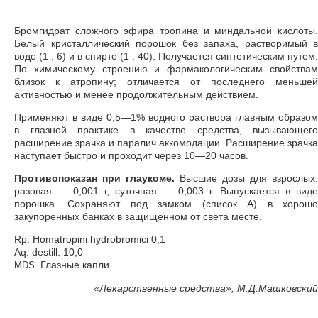
Бромгидрат сложного эфира тропина и миндальной кислоты.
Белый кристаллический порошок без запаха, растворимый в
воде (1 : 6) и в спирте (1 : 40). Получается синтетическим путем.
По химическому строению и фармакологическим свойствам
близок к атропину; отличается от последнего меньшей
активностью и менее продолжительным действием.
Применяют в виде 0,5—1% водного раствора главным образом
в глазной практике в качестве средства, вызывающего
расширение зрачка и паралич аккомодации. Расширение зрачка
наступает быстро и проходит через 10—20 часов.
Противопоказан при глаукоме.
Высшие дозы для взрослых:
разовая — 0,001 г, суточная — 0,003 г. Выпускается в виде
порошка. Сохраняют под замком (список А) в хорошо
закупоренных банках в защищенном от света месте.
Rp. Homatropini hydrobromici 0,1
Aq. destill. 10,0
. Глазные капли.
MDS
«
Лекарственные средства», М.Д.Машковский