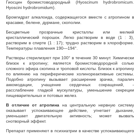
Гиосцин бромистоводородный (Hyoscinum hydrobromicum.
Hyoscini hydrobromidum).
Бромгидрат алкалоида, содержащегося вместе с атропином в
красавке, белене, дурмане, скополии.
Бесцветные прозрачные кристаллы или мелкий
кристаллический порошок. Легко растворим в воде (1 : 3),
растворим в спирте (1 : 17); трудно растворим в хлороформе.
Температуры плавления 190—194°.
Растворы стерилизуют при 100° в течение 30 минут. Химически
близок к атропину; является бромистоводородной солью
сложного эфира скопина и троповой кислоты. Близок к атропину
по влиянию на периферические холинореактивные системы.
Подобно атропину вызывает расширение зрачка, паралич
аккомодации, учащение сердечных сокращений, -
расслабление гладкой мускулатуры, уменьшение секреции
пищеварительных и потовых желез.
В отличие от атропина
на центральную нервную систем
оказывает успокаивающее действие, угнетает дыхание,
уменьшает двигательную активность; может вызвать
снотворный эффект.
Препарат применяют в психиатрии в качестве успокаивающего