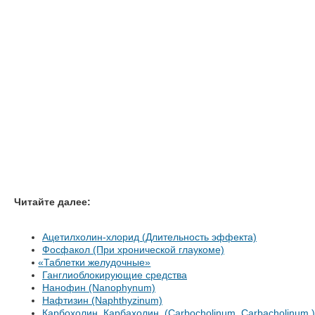
Читайте далее:
Ацетилхолин-хлорид (Длительность эффекта)
Фосфакол (При хронической глаукоме)
«
Таблетки желудочные»
Ганглиоблокирующие средства
Нанофин (Nanophynum)
Нафтизин (Naphthyzinum)
Карбохолин. Карбахолин. (Carbocholinum. Carbacholinum.)