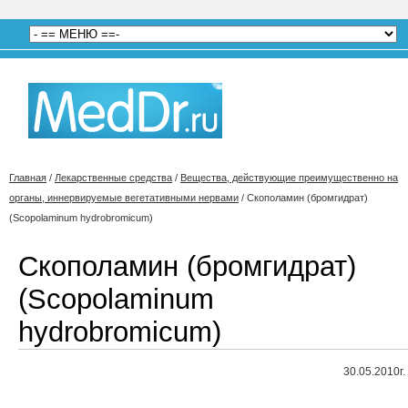
Главная
/
Лекарственные средства
/
Вещества, действующие преимущественно на
органы, иннервируемые вегетативными нервами
/
Скополамин (бромгидрат)
(Scopolaminum hydrobromicum)
Скополамин (бромгидрат)
(Scopolaminum
hydrobromicum)
30.05.2010г.