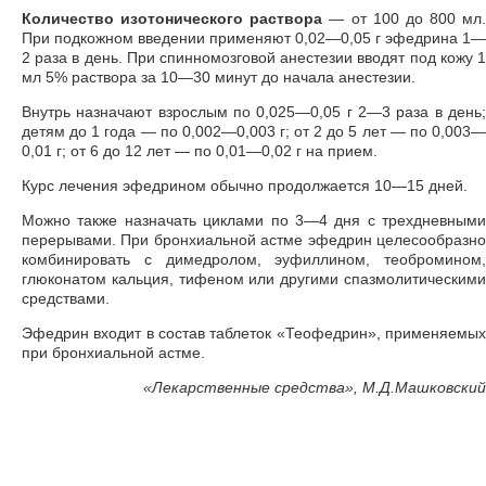
Количество изотонического раствора
— от 100 до 800 мл.
При подкожном введении применяют 0,02—0,05 г эфедрина 1—
2 раза в день. При спинномозговой анестезии вводят под кожу 1
мл 5% раствора за 10—30 минут до начала анестезии.
Внутрь назначают взрослым по 0,025—0,05 г 2—3 раза в день;
детям до 1 года — по 0,002—0,003 г; от 2 до 5 лет — по 0,003—
0,01 г; от 6 до 12 лет — по 0,01—0,02 г на прием.
Курс лечения эфедрином обычно продолжается 10—15 дней.
Можно также назначать циклами по 3—4 дня с трехдневными
перерывами. При бронхиальной астме эфедрин целесообразно
комбинировать с димедролом, эуфиллином, теобромином,
глюконатом кальция, тифеном или другими спазмолитическими
средствами.
Эфедрин входит в состав таблеток «Теофедрин», применяемых
при бронхиальной астме.
«
Лекарственные средства», М.Д.Машковский