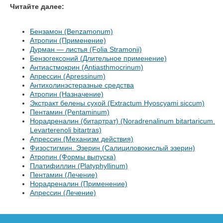
Читайте далее:
Бензамон (Benzamonum)
Атропин (Применение)
Дурман — листья (Folia Stramonii)
Бензогексоний (Длительное применение)
Антиастмокрин (Antiasthmocrinum)
Апрессин (Apressinum)
Антихолинэстеразные средства
Атропин (Назначение)
Экстракт белены сухой (Extractum Hyoscyami siccum)
Пентамин (Pentaminum)
Норадреналин (битартрат) (Noradrenalinum bitartaricum.
Levarterenoli bitartras)
Апрессин (Механизм действия)
Физостигмин. Эзерин (Салициловокислый эзерин)
Атропин (Формы выпуска)
Платифиллин (Platyphyllinum)
Пентамин (Лечение)
Норадреналин (Применение)
Апрессин (Лечение)