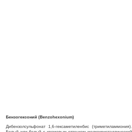
Бензогексоний (Benzohexonium)
Дибензолсульфонат 1,6-гексаметиленбис (триметиламмония).
Белый или белый с кремовым оттенком мелкокристаллический