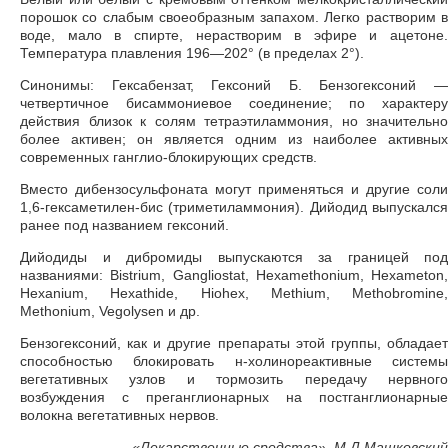
порошок со слабым своеобразным запахом. Легко растворим в
воде, мало в спирте, нерастворим в эфире и ацетоне.
Температура плавления 196—202° (в пределах 2°).
Синонимы: Гексабензат, Гексоний Б. Бензогексоний —
четвертичное бисаммониевое соединение; по характеру
действия близок к солям тетраэтиламмония, но значительно
более активен; он является одним из наиболее активных
современных ганглио-блокирующих средств.
Вместо дибензосульфоната могут применяться и другие соли
1,6-гексаметилен-бис (триметиламмония). Дийодид выпускался
ранее под названием гексоний.
Дийодиды и дибромиды выпускаются за границей под
названиями: Bistrium, Gangliostat, Hexamethonium, Hexameton,
Hexanium, Hexathide, Hiohex, Methium, Methobromine,
Methonium, Vegolysen и др.
Бензогексоний, как и другие препараты этой группы, обладает
способностью блокировать н-холинореактивные системы
вегетативных узлов и тормозить передачу нервного
возбуждения с преганглионарных на постганглионарные
волокна вегетативных нервов.
«
Лекарственные средства», М.Д.Машковский