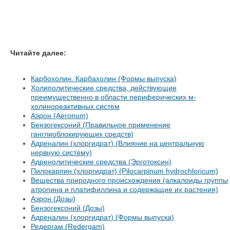
Читайте далее:
Карбохолин. Карбахолин (Формы выпуска)
Холиполитические средства, действующие
преимущественно в области периферических м-
холинореактивных систем
Аэрон (Aeronum)
Бензогексоний (Правильное применение
ганглиоблокирующих средств)
Адреналин (хлоргидрат) (Влияние на центральную
нервную систему)
Адренолитические средства (Эрготоксин)
Пилокарпин (хлоргидрат) (Pilocarpinum hydrochloricum)
Вещества природного происхождения (алкалоиды группы
атропина и платифиллина и содержащие их растения)
Аэрон (Дозы)
Бензогексоний (Дозы)
Адреналин (хлоргидрат) (Формы выпуска)
Редергам (Redergam)