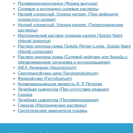
Поливинилпирролидон (Форма выпуска)
Солевые и коллоидно-солевые растворы
Натрий хлористый. Хлорид натрия. (При дефиците
хлористого натрия)
Натрий хлористый. Хлорид натрия. (Гипертонические
растворы)
Изотонический раствор хлорида натрия (Solutio Natrii
chlorati isotonica)
Раствор рингера-локка (Solutio Ringer-Locke. Solutio Natrii
chloridi composita)
Раствор рингера-локка (Солевой инфузин для борьбы с
обезвоживанием организма и интоксикациями)
. Акумарин (Aqumarinum)
АМ-4
Серотрансфузин ципк (Serotransfusinum)
Феррофузин (Ferrofusinum)
Кровезамещающая жидкость И. Р. Петрова
Лечебная сыворотка (При отсутствии реакции)
Сахара
Лечебная сыворотка (Противопоказания)
Глюкоза (Изотонические растворы)
Синтетические заменители плазмы