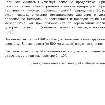
Если эти симптомы исчезнут, вливание продолжают. При
развитии более сильной реакции вливание прекращают. При
наступлении тяжелых побочных явлений (загрудинные боли,
сухой кашель, снижение артериального давления и др.)
переливание немедленно прекращают и проводят такие же
мероприятия, как при осложнениях от переливания крови
доноров, плазмы,
(введение растворов глюкозы, новокаина
ЛСБ
и др.).
Вливание сыворотки
производят капельным или струйны
БК-8
способом. Большие дозы (от 500 мл и выше) вводят медленно.
Сохраняют сыворотку
в запаянных ампулах в защищенно
БК-8
от света месте при температуре 2—10°.
«
Лекарственные средства», М.Д.Машковский