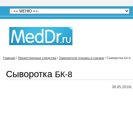
Главная
/
Лекарственные средства
/
Заменители плазмы и сахара
/
Сыворотка
БК-8
Сыворотка
БК-8
30.05.2010г.