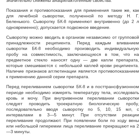
значительно снижены анафилактогенные свойства.
Показания и противопоказания для применения такие же, как
для лечебной сыворотки, полученной по методу Н. Г.
Беленького. Сыворотку
применяют внутривенно (до 2 л
БК-8
одновременно); допускается подкожное введение.
Сыворотку можно вводить в организм независимо от групповой
принадлежности реципиента. Перед каждым вливанием
сыворотки
необходимо производить индивидуальную
БК-8
пробу на совместимость, заключающуюся в том, что на
предметное стекло наносят одну — две капли препарата,
которые смешиваются с небольшой каплей крови реципиента.
Наличие признаков агглютинации является противопоказанием
к применению данной серии препарата.
Перед переливанием сыворотки
и в посттрансфузионном
БК-8
периоде необходимо измерять температуру тела, исследовать
кровь и мочу. При внутривенном переливании сыворотки
следует проводить троекратную биологическую пробу,
последовательно вводя сыворотку по 5, 10, 15 мл, с
интервалами в 3—5 минут. При отсутствии реакции
переливание продолжают. При появлении боли по ходу вены
или небольшой гиперемии лица переливание прекращают на 2
—3 минуты.