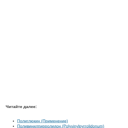
Читайте далее:
Полиглюкин (Применение)
Поливинилпирролидон (Polyvinylpyrrolidonum)