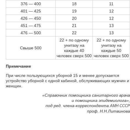
376 — 400
18
11
401 — 425
19
12
426 — 450
20
12
451 — 475
21
13
476 — 500
22
13
22 + по одному
22 + по одному
унитазу на
унитазу на
Свыше 500
каждые 40
каждые 50
человек сверх 500
человек сверх 500
Примечание
При числе пользующихся уборной 15 и менее допускается
устройство уборной с одной кабиной, обслуживающих мужчин и
женщин.
«Справочник помощника санитарного врача
и помощника эпидемиолога»,
под ред. члена-корреспондента
АМН
СССР
проф. Н.Н.Литвинова