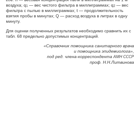
воздуха; q
— вес чистого фильтра в миллиграммах; q
— вес
1
2
фильтра с пылью в миллиграммах; t — продолжительность
взятия пробы в минутах; Q — расход воздуха в литрах в одну
минуту.
Для оценки полученных результатов необходимо сравнить их с
табл. 68 предельно допустимых концентраций.
«Справочник помощника санитарного врача
и помощника эпидемиолога»,
под ред. члена-корреспондента
АМН
СССР
проф. Н.Н.Литвинова