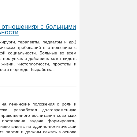
в отношениях с больными
ьности
ирурги, терапевты, педиатры и др.)
ических требований в отношениях с
кой социальности. Больные во всем
 поступках и действиях хотят видеть
жизни, чистоплотности, простоты и
гости в одежде. Выработка…
ь на ленинские положения о роли и
ежи, разработал долговременную
 нравственного воспитания советских
поставлена задача формировать,
тивно влиять на идейно-политический
ия партии и должны лежать в основе