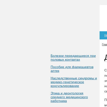
Н
Гла
Болезни передающиеся при
половых контактах
Пособие для фармацевтов
С
аптек
п
Наследственные синдромы и
э
медико-генетическое
консультирование
н
с
Этика и деонтология
среднего медицинского
П
работника
м