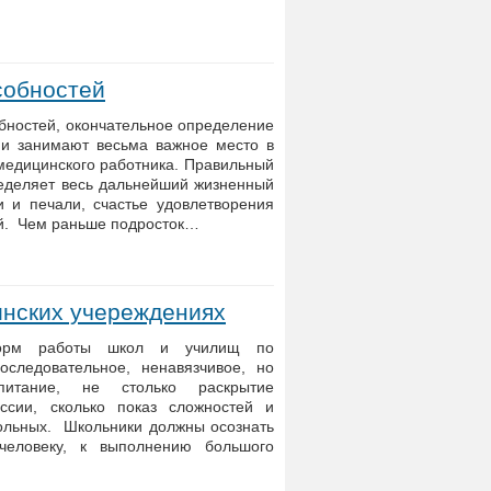
собностей
бностей, окончательное определение
ии занимают весьма важное место в
медицинского работника. Правильный
еделяет весь дальнейший жизненный
и и печали, счастье удовлетворения
ей. Чем раньше подросток…
инских учереждениях
форм работы школ и училищ по
следовательное, ненавязчивое, но
питание, не столько раскрытие
ссии, сколько показ сложностей и
ольных. Школьники должны осознать
человеку, к выполнению большого