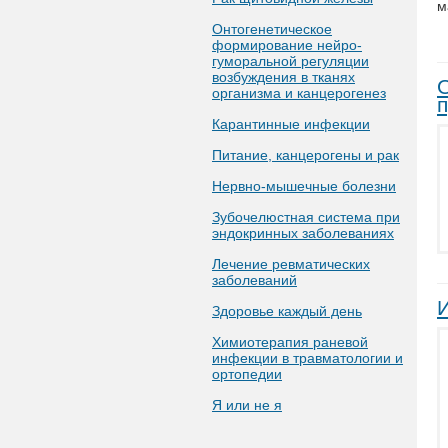
м
Онтогенетическое
формирование нейро-
гуморальной регуляции
возбуждения в тканях
организма и канцерогенез
Карантинные инфекции
Питание, канцерогены и рак
Нервно-мышечные болезни
Зубочелюстная система при
эндокринных заболеваниях
Лечение ревматических
заболеваний
Здоровье каждый день
Химиотерапия раневой
инфекции в травматологии и
ортопедии
Я или не я