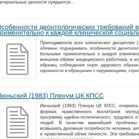
атериальные ценности нуждаются…
Особенности деонтологических требований 
применительно к каждой клинической социал
Преподаватели всех клинических дисциплин (х
обязаны подчеркивать особенности деонтолог
больными применительно к каждой клиничес
внешнем облике медицинского работника, в его
образец соблюдения норм здорового образа 
скромности в обращении с окружающими, стро
Июньский (1983) Пленум ЦК КПСС
Июньский (1983) Пленум
, опираяс
ЦК
КПСС
формах нравственного воспитания молод
программу идейно-политического, трудового и
людей. В качестве важнейшей проблемы 
возвышать духовные потребности человека, ак
и нравственный облик личности. Эти требован