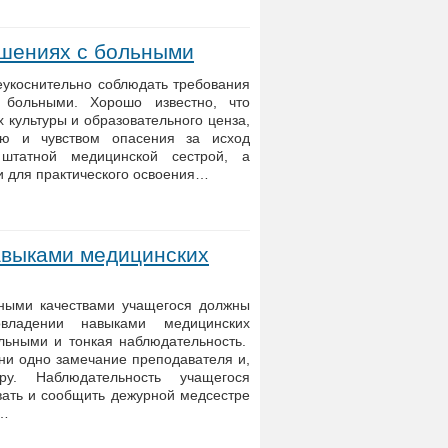
ошениях с больными
еукоснительно соблюдать требования
 больными. Хорошо известно, что
 культуры и образовательного ценза,
ью и чувством опасения за исход
штатной медицинской сестрой, а
ти для практического освоения…
авыками медицинских
ьными качествами учащегося должны
владении навыками медицинских
льными и тонкая наблюдательность.
и одно замечание преподавателя и,
у. Наблюдательность учащегося
вать и сообщить дежурной медсестре
е…