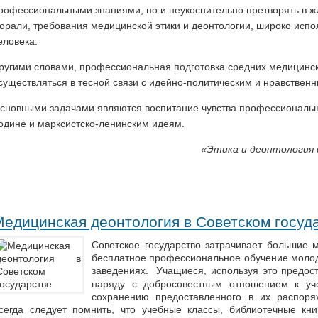
рофессиональными знаниями, но и неукоснительно претворять в ж
орали, требования медицинской этики и деонтологии, широко испол
еловека.
ругими словами, профессиональная подготовка средних медицинс
существляться в тесной связи с идейно-политическим и нравствен
сновными задачами являются воспитание чувства профессионально
одине и марксистско-ленинским идеям.
«
Этика и деонтология 
Медицинская деонтология в Советском госуд
Советское государство затрачивает большие 
бесплатное профессиональное обучение молод
заведениях. Учащиеся, используя это предос
наряду с добросовестным отношением к уч
сохранению предоставленного в их распоря
сегда следует помнить, что учебные классы, библиотечные кни