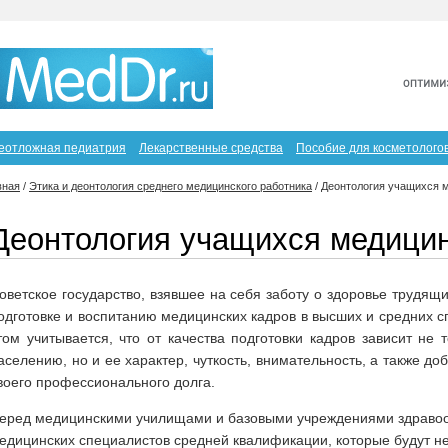
еотложная педиатрия
Лекарственные средства
Пособие для косметолого
вная
/
Этика и деонтология среднего медицинского работника
/
Деонтология учащихся 
Деонтология учащихся медици
оветское государство, взявшее на себя заботу о здоровье трудящ
одготовке и воспитанию медицинских кадров в высших и средних 
том учитывается, что от качества подготовки кадров зависит не
аселению, но и ее характер, чуткость, внимательность, а также д
воего профессионального долга.
еред медицинскими училищами и базовыми учреждениями здравоох
едицинских специалистов средней квалификации, которые будут не