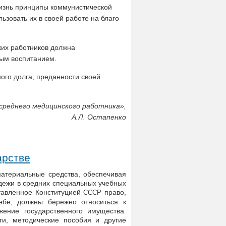
изнь принципы коммунистической
ьзовать их в своей работе на благо
ких работников должна
ным воспитанием.
го долга, преданности своей
среднего медицинского работника»,
А.Л. Остапенко
арстве
материальные средства, обеспечивая
ежи в средних специальных учебных
тавленное Конституцией
право,
СССР
ебе, должны бережно относиться к
жение государственного имущества.
ги, методические пособия и другие