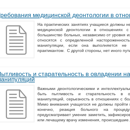
Требования медицинской деонтологии в отн
На практических занятиях учащиеся должны н
медицинской деонтологии в отношениях с
большинство больных, независимо от уровня их
относятся с определенной настороженност
манипуляции, если она выполняется не 
практикантом. С другой стороны, нет иного пу
Пытливость и старательность в овладении н
манипуляций
Важными деонтологическими и интеллектуал
быть пытливость и старательность в о
манипуляций, серьезность в отношениях с бо
Мимо внимания учащегося не должны пройти н
конечно, реакция больного на процедур
предусматривает умение заметить, зафиксиро
или лечащему врачу изменения, происшедши