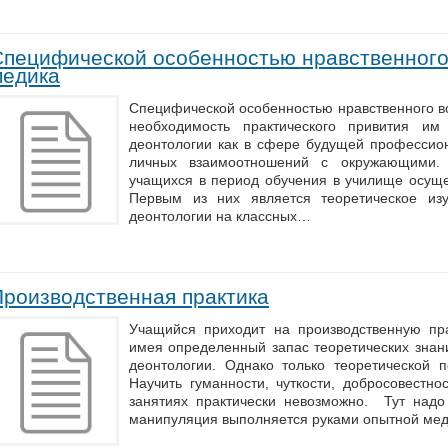
Специфической особенностью нравственного
медика
Специфической особенностью нравственного в
необходимость практического привития им
деонтологии как в сфере будущей профессион
личных взаимоотношений с окружающими. Э
учащихся в период обучения в училище осуще
Первым из них является теоретическое из
деонтологии на классных…
Производственная практика
Учащийся приходит на производственную пра
имея определенный запас теоретических знан
деонтологии. Однако только теоретической п
Научить гуманности, чуткости, добросовестно
занятиях практически невозможно. Тут надо 
манипуляция выполняется руками опытной мед