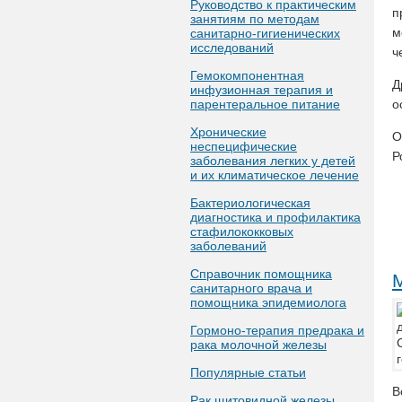
Руководство к практическим
п
занятиям по методам
м
санитарно-гигиенических
исследований
ч
Гемокомпонентная
Д
инфузионная терапия и
парентеральное питание
о
Хронические
О
неспецифические
Р
заболевания легких у детей
и их климатическое лечение
Бактериологическая
диагностика и профилактика
стафилококковых
заболеваний
Справочник помощника
санитарного врача и
помощника эпидемиолога
Гормоно-терапия предрака и
рака молочной железы
Популярные статьи
В
Рак щитовидной железы