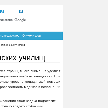
Главная
Карта сайта
RSS
в-массажистов
Опухоли шеи
медицинских училищ
нских училищ
ихся страны, много внимания уделяет
специальных учебных заведениях. При
 только уровень медицинской помощи
обросовестность медиков в исполнении
ранения стоит задача подготовить
 только владеть глубокими