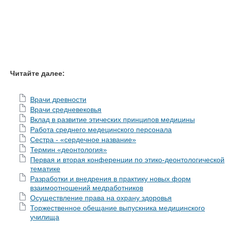
Читайте далее:
Врачи древности
Врачи средневековья
Вклад в развитие этических принципов медицины
Работа среднего медецинского персонала
Сестра - «сердечное название»
Термин «деонтология»
Первая и вторая конференции по этико-деонтологической
тематике
Разработки и внедрения в практику новых форм
взаимоотношений медработников
Осуществление права на охрану здоровья
Торжественное обещание выпускника медицинского
училища