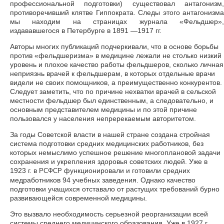
профессиональной подготовки) существовал антагонизм,
противоречивший клятве Гиппократа. Следы этого антагонизма
мы находим на страницах журнала «Фельдшер»,
издававшегося в Петербурге в 1891 —1917 гг.
Авторы многих публикаций подчеркивали, что в основе борьбы
против «фельдшеризма» в медицине лежали не столько низкий
уровень и плохое качество работы фельдшеров, сколько личная
неприязнь врачей к фельдшерам, в которых отдельные врачи
видели не своих помощников, а преимущественно конкурентов.
Следует заметить, что по причине нехватки врачей в сельской
местности фельдшер был единственным, а следовательно, и
основным представителем медицины и по этой причине
пользовался у населения непререкаемым авторитетом.
За годы Советской власти в нашей стране создана стройная
система подготовки средних медицинских работников, без
которых немыслимо успешное решение многоплановой задачи
сохранения и укрепления здоровья советских людей. Уже в
1923 г. в
функционировали и готовили средних
РСФСР
медработников 94 учебных заведения. Однако качество
подготовки учащихся отставало от растущих требований бурно
развивающейся современной медицины.
Это вызвало необходимость серьезной реорганизации всей
системы среднего медицинского образования. Уже в 1927 г.