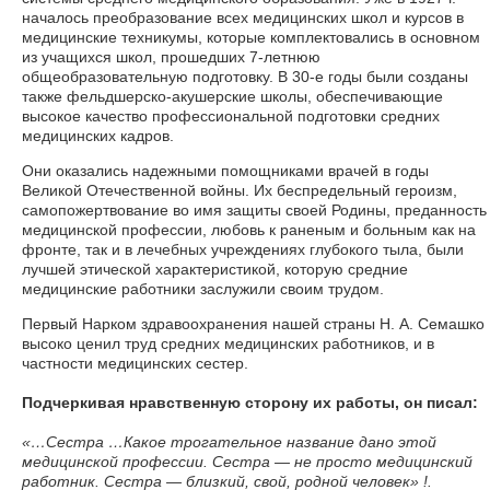
началось преобразование всех медицинских школ и курсов в
медицинские техникумы, которые комплектовались в основном
из учащихся школ, прошедших 7-летнюю
общеобразовательную подготовку. В 30-е годы были созданы
также фельдшерско-акушерские школы, обеспечивающие
высокое качество профессиональной подготовки средних
медицинских кадров.
Они оказались надежными помощниками врачей в годы
Великой Отечественной войны. Их беспредельный героизм,
самопожертвование во имя защиты своей Родины, преданность
медицинской профессии, любовь к раненым и больным как на
фронте, так и в лечебных учреждениях глубокого тыла, были
лучшей этической характеристикой, которую средние
медицинские работники заслужили своим трудом.
Первый Нарком здравоохранения нашей страны Н. А. Семашко
высоко ценил труд средних медицинских работников, и в
частности медицинских сестер.
Подчеркивая нравственную сторону их работы, он писал:
«…Сестра …Какое трогательное название дано этой
медицинской профессии. Сестра — не просто медицинский
работник. Сестра — близкий, свой, родной человек» !.