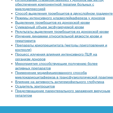
обеспечения компонентной терапии больных с
миелодепрессией
Способ выделения тромбоцитов в двухслойном градиенте
Режимы интенсивного нлазмолейкафереза у доноров
Выделение тромбоцитов из донорской крови
Суммарный объем эксфузируемой крови
Результаты выделения тромбоцитов из донорской крови
Изучение динамики относительной вязкости крови и
гематокрита
Препараты криопреципитата (методы приготовления и
контроля)
Процесс изучения влияния интенсивного
на
ПЦФ
организм доноров
Мероприятия способствующие получению более
активных препаратов
Применение модифицированного способа
миелокариоцитафереза в трансфузиологической практике
Влияние на активность антигемофильного глобулина
Осадитель эритроцитов
Предотвращение парентерального заражения вирусным
гепатитом