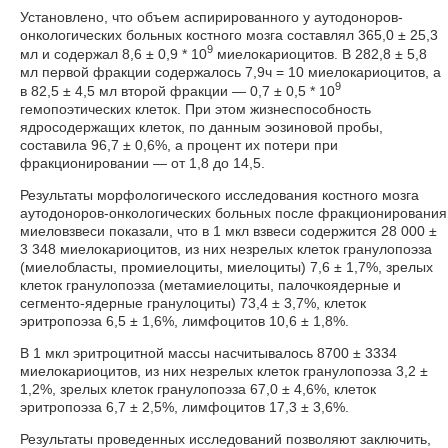
Установлено, что объем аспирированного у аутодоноров-
онкологических больных костного мозга составлял 365,0 ± 25,3
9
мл и содержал 8,6 ± 0,9 * 10
миелокариоцитов. В 282,8 ± 5,8
мл первой фракции содержалось 7,9ч = 10 миелокариоцитов, а
9
в 82,5 ± 4,5 мл второй фракции — 0,7 ± 0,5 * 10
гемопоэтических клеток. При этом жизнеспособность
ядросодержащих клеток, по данным эозиновой пробы,
составила 96,7 ± 0,6%, а процент их потери при
фракционировании — от 1,8 до 14,5.
Результаты морфологического исследования костного мозга
аутодоноров-онкологических больных после фракционирования
миеловзвеси показали, что в 1 мкл взвеси содержится 28 000 ±
3 348 миелокариоцитов, из них незрелых клеток гранулопоэза
(миелобласты, промиелоциты, миелоциты) 7,6 ± 1,7%, зрелых
клеток гранулопоэза (метамиелоциты, палочкоядерные и
сегменто-ядерные гранулоциты) 73,4 ± 3,7%, клеток
эритропоэза 6,5 ± 1,6%, лимфоцитов 10,6 ± 1,8%.
В 1 мкл эритроцитной массы насчитывалось 8700 ± 3334
миелокариоцитов, из них незрелых клеток гранулопоэза 3,2 ±
1,2%, зрелых клеток гранулопоэза 67,0 ± 4,6%, клеток
эритропоэза 6,7 ± 2,5%, лимфоцитов 17,3 ± 3,6%.
Результаты проведенных исследований позволяют заключить,