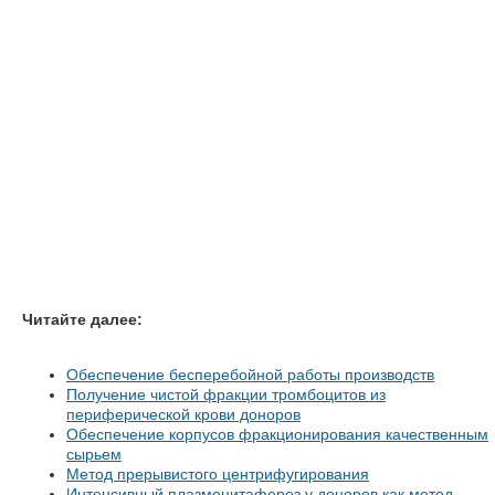
Читайте далее:
Обеспечение бесперебойной работы производств
Получение чистой фракции тромбоцитов из
периферической крови доноров
Обеспечение корпусов фракционирования качественным
сырьем
Метод прерывистого центрифугирования
Интенсивный плазмоцитаферез у доноров как метод