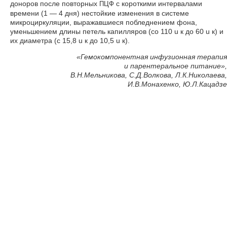
доноров после повторных
с короткими интервалами
ПЦФ
времени (1 — 4 дня) нестойкие изменения в системе
микроциркуляции, выражавшиеся побледнением фона,
уменьшением длины петель капилляров (со 110 u к до 60 u к) и
их диаметра (с 15,8 u к до 10,5 u к).
«Гемокомпонентная инфузионная терапия
и парентеральное питание»,
В.Н.Мельникова, С.Д.Волкова, Л.К.Николаева,
И.В.Монахенко, Ю.Л.Кацадзе