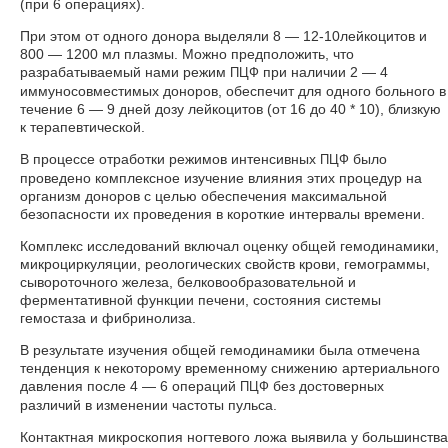
(при 6 операциях).
При этом от одного донора выделяли 8 — 12-10лейкоцитов и
800 — 1200 мл плазмы. Можно предположить, что
разрабатываемый нами режим
при наличии 2 — 4
ПЦФ
иммуносовместимых доноров, обеспечит для одного больного в
течение 6 — 9 дней дозу лейкоцитов (от 16 до 40 * 10), близкую
к терапевтической.
В процессе отработки режимов интенсивных
было
ПЦФ
проведено комплексное изучение влияния этих процедур на
организм доноров с целью обеспечения максимальной
безопасности их проведения в короткие интервалы времени.
Комплекс исследований включал оценку общей гемодинамики,
микроциркуляции, реологических свойств крови, гемограммы,
сывороточного железа, белковообразовательной и
ферментативной функции печени, состояния системы
гемостаза и фибринолиза.
В результате изучения общей гемодинамики была отмечена
тенденция к некоторому временному снижению артериального
давления после 4 — 6 операций
без достоверных
ПЦФ
различий в изменении частоты пульса.
Контактная микроскопия ногтевого ложа выявила у большинства