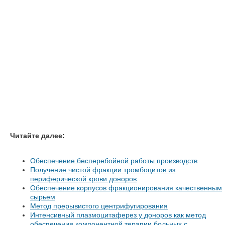
Читайте далее:
Обеспечение бесперебойной работы производств
Получение чистой фракции тромбоцитов из
периферической крови доноров
Обеспечение корпусов фракционирования качественным
сырьем
Метод прерывистого центрифугирования
Интенсивный плазмоцитаферез у доноров как метод
обеспечения компонентной терапии больных с