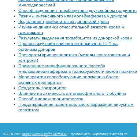
миелодепрессией
Способ выделения тромбоцитов в двухслойном градиенте
Режимы интенсивного нлазмолейкафереза у доноров
Выделение тромбоцитов из донорской крови
Изучение динамики относительной вязкости крови и
гематокрита
Результаты выделения тромбоцитов из донорской крови
Процесс изучения влияния интенсивного
на
ПЦФ
организм доноров
Препараты криопреципитата (методы приготовления и
контроля)
Применение модифицированного способа
миелокариоцитафереза в трансфузиологической практике
Мероприятия способствующие получению более
активных препаратов
Осадитель эритроцитов
Влияние на активность антигемофильного глобулина
Способ миелокариоцитафереза
Предотвращение парентерального заражения вирусным
гепатитом
©2010-2026
Медицинский сайт MedDr.ru
– нужная мед. информация всегда на