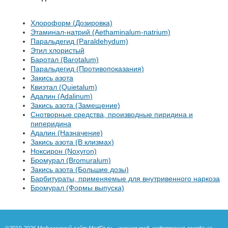
Хлороформ (Дозировка)
Этаминал-натрий (Aethaminalum-natrium)
Паральдегид (Paraldehydum)
Этил хлористый
Баротал (Barotalum)
Паральдегид (Противопоказания)
Закись азота
Квиэтал (Quietalum)
Адалин (Adalinum)
Закись азота (Замещение)
Снотворные средства, производные пиридина и
пиперидина
Адалин (Назначение)
Закись азота (В клизмах)
Ноксирон (Noxyron)
Бромурал (Bromuralum)
Закись азота (Большие дозы)
Барбитураты, применяемые для внутривенного наркоза
Бромурал (Формы выпуска)