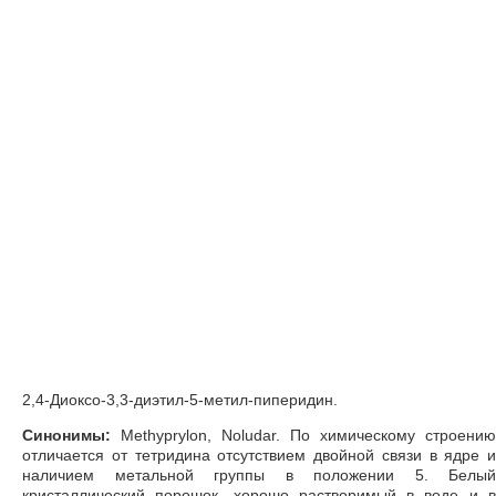
2,4-Диоксо-3,3-диэтил-5-метил-пиперидин.
Синонимы:
Methyprylon, Noludar. По химическому строению
отличается от тетридина отсутствием двойной связи в ядре и
наличием метальной группы в положении 5. Белый
кристаллический порошок, хорошо растворимый в воде и в