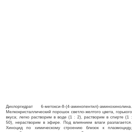
Дихлоргидрат 6-метокси-8-(4-аминопентил)-аминохинолина.
Мелкокристаллический порошок светло-желтого цвета, горького
вкуса; легко растворим в воде (1 : 2), растворим в спирте (1 :
50), нерастворим в эфире. Под влиянием влаги разлагается.
Хиноцид по химическому строению близок к плазмоциду,