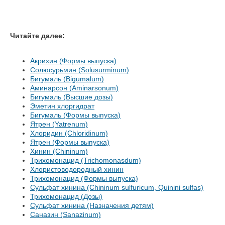
Читайте далее:
Акрихин (Формы выпуска)
Солюсурьмин (Solusurminum)
Бигумаль (Bigumalum)
Аминарсон (Aminarsonum)
Бигумаль (Высшие дозы)
Эметин хлоргидрат
Бигумаль (Формы выпуска)
Ятрен (Yatrenum)
Хлоридин (Chloridinum)
Ятрен (Формы выпуска)
Хинин (Chininum)
Трихомонацид (Trichomonasdum)
Хлористоводородный хинин
Трихомонацид (Формы выпуска)
Сульфат хинина (Chininum sulfuricum, Quinini sulfas)
Трихомонацид (Дозы)
Сульфат хинина (Назначения детям)
Саназин (Sanazinum)