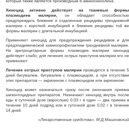
который также является производным 8-аминохинолина.
Хиноцид активно действует на тканевые формы
плазмодиев малярии,
он обладает способностью
предупреждать ближние и отдаленные рецидивы трехдневной
малярии с короткой инкубацией и ближние рецидивы той же
формы малярии с длительной инкубацией.
Применяют хиноцид для предупреждения рецидивов и для
предэпидемической химиопрофилактики трехдневной малярии.
На эритроцитарные формы плазмодия малярии хиноцид
действует слабо; для лечения острых приступов малярии его не
применяют.
Лечение острых приступов малярии
проводится в течение 5
дней бигумалем, бигумалем с плазмоцидом, а при отсутствии
этих препаратов — акрихином с плазмоцидом или акрихином.
Хиноцид может назначаться сразу после окончания приема
шизонтоцидных препаратов. Назначают хиноцид внутрь после
еды в суточной дозе (взрослым) 0,03 г в один — два приема в
течение 10 дней подряд или в суточной дозе 0,02 г в течение
14 дней.
«
Лекарственные средства», М.Д.Машковский