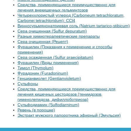
Средства, применяющиеся преимущественно для
лечения внекишечных гельминтозов
Четыреххлористый углерод (Carboneum tetrachloratum,
Carbonei tetrachloridum): CCl4
Винносурьмянонатриевая соль (Natrium tartarico-stibicum)
Сера очищенная (Sulfur depuratum)
Разные химиотерапевтические препараты
Сера очищенная (Рецепт)
Фурацилин (Показания к применению и способы
применения)
Сера осажденная (Sulfur praecipitatum)
Фурацилин (Виды применения)
Тимол (Thymolum)
Фурадонин (Furadoninum)
Генцианвиолет (Gentianvioletum)
Сульфоны
Средства, применяющиеся преимущественно для
лечения кишечных цестодозов (тениидозов,
гименолепидоза, дифиллоботриоза)
Сульфодиамин (Sulfodiarninum)
Ревень (в порошке)
Экстракт мужского папоротника эфирный (Эмульсия)