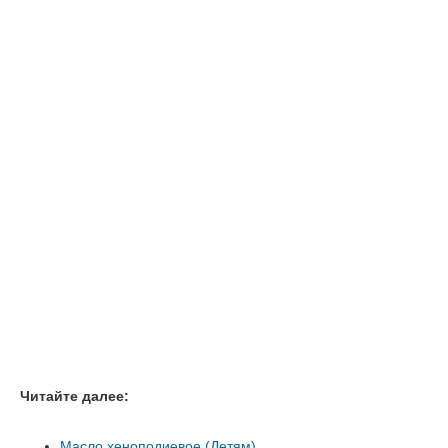
Читайте далее:
Масло хеноподиевое (Детям)