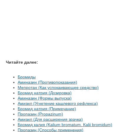
Читайте далее:
Бромиды
Аминазин (Противопоказания)
Мепротан (Как успокаивающее средство)
Бромид натрия (Дозировка)
Аминазин (Формы выпуска)
Амизил (Угнетение кашлевого рефлекса)
Бромид натрия (Примечание)
Пропазин (Propazinum)
Амизил (Для расширения зрачка)
Бромид калия (Kalium bromatum. Kalii bromidum)
Пропазин (Способы применения)