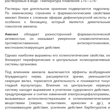
растворимый в воде. Температура плавления 175—176°.
Растворы при длительном хранении подвергаются гидролизу.
По химическому строению и фармакологическим свойствам
амизил близок к сложным эфирам дифенилуксусной кислоты и
особенно к бензацину, который является диметильным
гомологом амизила.
Амизил
обладает разносторонней фармакологической
активностью; он оказывает умеренное спазмолитическое,
противогистаминное, антисеротониновое,
местноанестезирующее действие.
Однако наиболее выражены его холинолитические свойства; он
блокирует периферические и центральные холинореактивные
системы организма.
Под влиянием амизила выключаются эффекты возбуждения
блуждающего нерва, расширяются зрачки, уменьшается
секреция желез, тормозится деятельность и понижается тонус
гладкой мускулатуры. Влияние на центральную нервную
систему находит выражение в угнетении судорожного действия,
предупреждении и снятии изменений электроэнцефалограммы,
вызываемых антихолинэстеразными и холиномиметическими
веществами (эзерин, галантамин, ареколин и др.), в
успокаивающем действии, усилении действия барбитуратов и