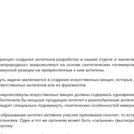
ринцип создания антигенов разработан в нашем отделе и заключа
неприродных» макромолекул на основе синтетических полимеро
ммунной реакции на прикрепленные к ним антигены.
уть задачи заключается в создании искусственных вакцин, которые 
тветственных антигенов или их фрагментов.
акромолекулы искусственных вакцин должны содержать одновремен
беспечила бы мощную продукцию антител к разнообразным антиген
ледует специально подчеркнуть, генетических особенностей иммун
 образовании антител активное участие принимаем генотип, то ест
рганизма. Один и тот же организм может быть «сильным» (высоко
ругому.