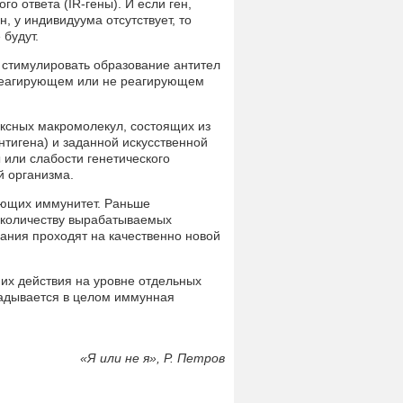
о ответа (IR-гены). И если ген,
 у индивидуума отсутствует, то
 будут.
 стимулировать образование антител
 реагирующем или не реагирующем
сных макромолекул, состоящих из
тигена) и заданной искусственной
или слабости генетического
й организма.
рующих иммунитет. Раньше
 количеству вырабатываемых
вания проходят на качественно новой
х действия на уровне отдельных
ладывается в целом иммунная
«
Я или не я», Р. Петров