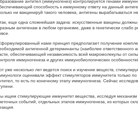
бразование антител (иммуногенез) контролируется генами иммунног
беспечивающий способность к иммунному ответу на данный антиген,
колько ни вакцинируй такого человека, антигены вырабатываться не
так, еще одна сложнейшая задача: искусственные вакцины должны
 разным антигенам в любом организме, даже в генетически слабо
овсе.
формулированный нами принцип предполагает получение комплек
еобходимой антигенной детерминанты (наиболее ответственного ан
асти, обеспечивающей независимость всей макромолекулы от силы 
онтроля иммуногенеза и других иммунобиологических особенносте
от уже несколько лет ведется поиск и изучение веществ, стимули
ммунологи оценивали эффект стимуляторов иммунитета только по
нтител, то есть по конечному этапу иммуногенеза. Сейчас исследо
тупени.
ы ищем стимулирующие иммунитет вещества, исследуя механизм и
леточных событий, отдельных этапов иммуногенеза, из которых ск
еакция.