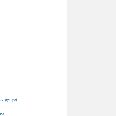
структур)
ых)