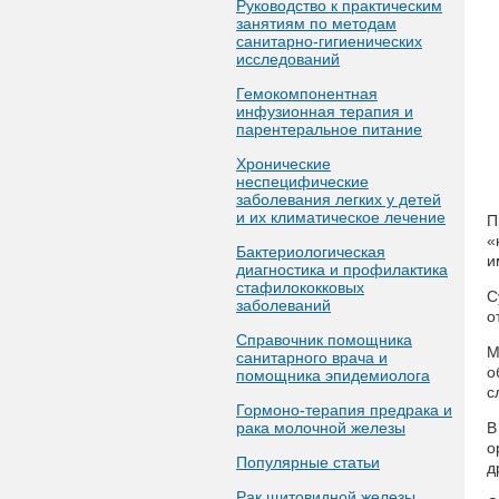
Руководство к практическим
занятиям по методам
санитарно-гигиенических
исследований
Гемокомпонентная
инфузионная терапия и
парентеральное питание
Хронические
неспецифические
заболевания легких у детей
и их климатическое лечение
П
«
Бактериологическая
и
диагностика и профилактика
стафилококковых
С
заболеваний
о
Справочник помощника
М
санитарного врача и
о
помощника эпидемиолога
с
Гормоно-терапия предрака и
рака молочной железы
В
о
Популярные статьи
д
Рак щитовидной железы