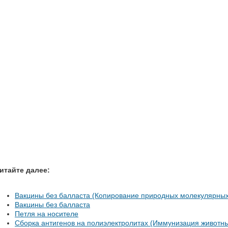
итайте далее:
Вакцины без балласта (Копирование природных молекулярных 
Вакцины без балласта
Петля на носителе
Сборка антигенов на полиэлектролитах (Иммунизация животн