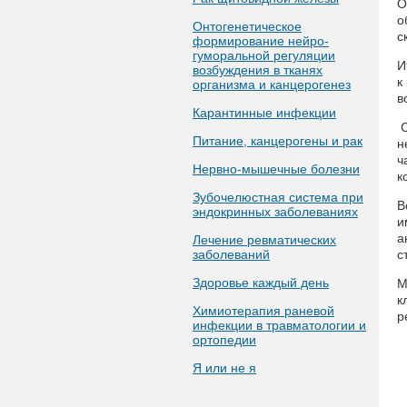
О
о
Онтогенетическое
с
формирование нейро-
гуморальной регуляции
И
возбуждения в тканях
к
организма и канцерогенез
в
Карантинные инфекции
С
Питание, канцерогены и рак
н
ч
Нервно-мышечные болезни
к
Зубочелюстная система при
В
эндокринных заболеваниях
и
а
Лечение ревматических
заболеваний
с
Здоровье каждый день
М
к
Химиотерапия раневой
р
инфекции в травматологии и
ортопедии
Я или не я