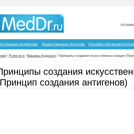
еотложная педиатрия
Лекарственные средства
Пособие для косметолого
вная
/
Я или не я
/
Вакцины будущего
/
Принципы создания искусственных вакцин (Прин
Принципы создания искусствен
(Принцип создания антигенов)