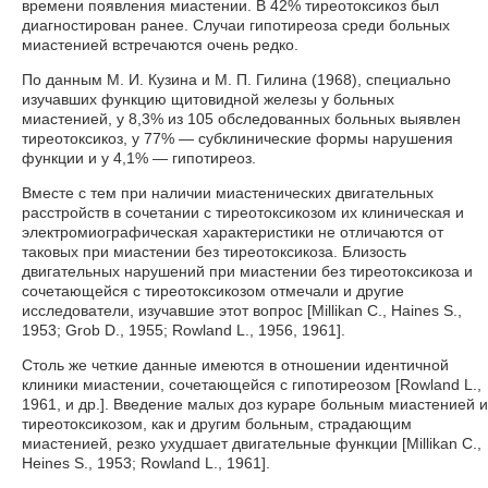
времени появления миастении. В 42% тиреотоксикоз был
диагностирован ранее. Случаи гипотиреоза среди больных
миастенией встречаются очень редко.
По данным М. И. Кузина и М. П. Гилина (1968), специально
изучавших функцию щитовидной железы у больных
миастенией, у 8,3% из 105 обследованных больных выявлен
тиреотоксикоз, у 77% — субклинические формы нарушения
функции и у 4,1% — гипотиреоз.
Вместе с тем при наличии миастенических двигательных
расстройств в сочетании с тиреотоксикозом их клиническая и
электромиографическая характеристики не отличаются от
таковых при миастении без тиреотоксикоза. Близость
двигательных нарушений при миастении без тиреотоксикоза и
сочетающейся с тиреотоксикозом отмечали и другие
исследователи, изучавшие этот вопрос [Millikan С., Haines S.,
1953; Grob D., 1955; Rowland L., 1956, 1961].
Столь же четкие данные имеются в отношении идентичной
клиники миастении, сочетающейся с гипотиреозом [Rowland L.,
1961, и др.]. Введение малых доз кураре больным миастенией и
тиреотоксикозом, как и другим больным, страдающим
миастенией, резко ухудшает двигательные функции [Millikan С.,
Heines S., 1953; Rowland L., 1961].