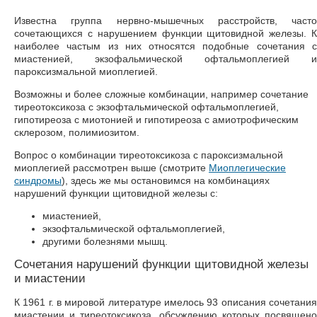
Известна группа нервно-мышечных расстройств, часто
сочетающихся с нарушением функции щитовидной железы. К
наиболее частым из них относятся подобные сочетания с
миастенией, экзофальмической офтальмоплегией и
пароксизмальной миоплегией.
Возможны и более сложные комбинации, например сочетание
тиреотоксикоза с экзофтальмической офтальмоплегией,
гипотиреоза с миотонией и гипотиреоза с амиотрофическим
склерозом, полимиозитом.
Вопрос о комбинации тиреотоксикоза с пароксизмальной
миоплегией рассмотрен выше (смотрите
Миоплегические
синдромы
), здесь же мы остановимся на комбинациях
нарушений функции щитовидной железы с:
миастенией,
экзофтальмической офтальмоплегией,
другими болезнями мышц.
Сочетания нарушений функции щитовидной железы
и миастении
К 1961 г. в мировой литературе имелось 93 описания сочетания
миастении и тиреотоксикоза, обсуждению которых посвящено