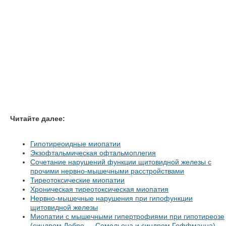
Читайте далее:
Гипотиреоидные миопатии
Экзофтальмическая офтальмоплегия
Сочетание нарушений функции щитовидной железы с
прочими нервно-мышечными расстройствами
Тиреотоксические миопатии
Хроническая тиреотоксическая миопатия
Нервно-мышечные нарушения при гипофункции
щитовидной железы
Миопатии с мышечными гипертрофиями при гипотиреозе
(синдром Дебре — Семельена и синдром Гоффманна)