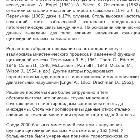
исследование. A. Engel (1961). A. Silver, К. Osserman (1963)
отметили сочетание миастении с тиреотоксикозом в 15%, а Л. Б.
Перельман (1965) даже в 17% случаев. Столь высокая частота
сочетаний этих заболеваний заставляет предполагать
патогенетическую связь между ними. На основании клинических
данных выделены два типа влияния нарушения функции
щитовидной железы на миастению.
Ряд авторов обращает внимание на антагонистическую
взаимосвязь миастенического процесса и изменений функции
щитовидной железы [Перельман Л. Б., 1961; Thorn G., Eder Н.,
1946; Cohen В., 1946; McEachern, Parnell I., 1948; McLean M.,
Wilson J., 1954, и др.]. Другие авторы подчеркивают
параллелизм между тяжестью тиреотоксикоза и миастенических
двигательных нарушений [Engel А., 1961; Drachman D., 1962].
Решение проблемы еще более затруднено и тем
обстоятельством, что описаны случаи миастении,
сочетающиеся с гипотиреоидным состоянием вплоть до
микседемы. Столь же противоречивы данные относительно
влияния на течение миастении гормонов щитовидной железы.
Среди 2000 больных миастенией симптомы нарушения
функции щитовидной железы мы отметили у 163 (8%). У
большинства были умеренные признаки тиреотоксикоза ко