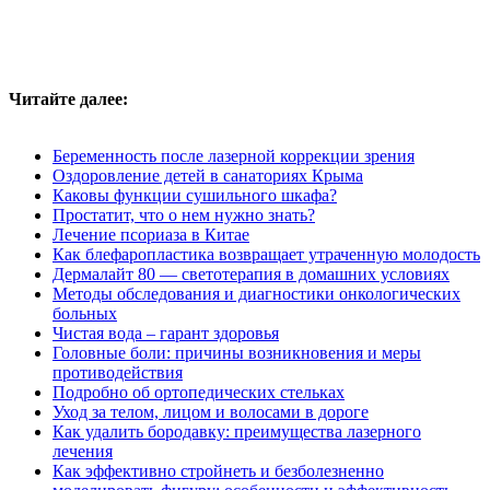
Читайте далее:
Беременность после лазерной коррекции зрения
Оздоровление детей в санаториях Крыма
Каковы функции сушильного шкафа?
Простатит, что о нем нужно знать?
Лечение псориаза в Китае
Как блефаропластика возвращает утраченную молодость
Дермалайт 80 — светотерапия в домашних условиях
Методы обследования и диагностики онкологических
больных
Чистая вода – гарант здоровья
Головные боли: причины возникновения и меры
противодействия
Подробно об ортопедических стельках
Уход за телом, лицом и волосами в дороге
Как удалить бородавку: преимущества лазерного
лечения
Как эффективно стройнеть и безболезненно