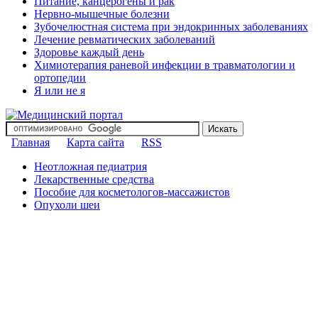
Питание, канцерогены и рак
Нервно-мышечные болезни
Зубочелюстная система при эндокринных заболеваниях
Лечение ревматических заболеваний
Здоровье каждый день
Химиотерапия раневой инфекции в травматологии и
ортопедии
Я или не я
Главная
Карта сайта
RSS
Неотложная педиатрия
Лекарственные средства
Пособие для косметологов-массажистов
Опухоли шеи