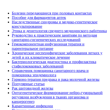
Болезни передающиеся при половых контактах
Пособие для фармацевтов аптек
Наследственные синдромы и медико-генетическое
консультирование
Этика и деонтология среднего медицинского работника
Руководство к практическим занятиям по методам
санитарно-гигиенических исследований
Гемокомпонентная инфузионная терапия и
парентеральное питание
Хронические неспецифические заболевания легких у
детей и их климатическое лечение
Бактериологическая диагностика и профилактика
стафилококковых заболеваний
Справочник помощника санитарного врача и
помощника эпидемиолога
Гормоно-терапия предрака и рака молочной железы
Популярные статьи
Рак щитовидной железы
Онтогенетическое формирование нейро-гуморальной
регуляции возбуждения в тканях организма и
канцерогенез
Карантинные инфекции