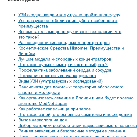
сердца: когда и кому нужно пройти процедуру
УЗИ
Ультразвуковое отбеливание зубов: особенности,
преимущества
Вспомогательные репродуктивные технологии: что
это такое?
Разновидности кислородных концентраторов
Косметические Средства Histomer: Преимущества и
Линейки
Лучшие модели кислородных концентраторов
Что такое пульсоксиметр и как его выбрать?
Профилактика заболеваний сердца и сосудов
Показания посетить врача-кардиолога
Виды
(ультразвуковых исследований)
УЗИ
Пансионаты для пожилых: территория абсолютного
счастья и молодости
Как организовать лечение в Японии и чем будет полезно
агентство MedNet Japan
Как работает капельница при запое
Что такое запой, его основные симптомы и последствия
Вызов нарколога на дом
Выбор методики реабилитации наркозависимого человека
Ранняя эякуляция и безопасные методы ее лечения
Плюсы проживания в частном доме для престарелых