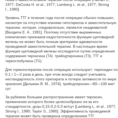
1977; DaCosta H. et al., 1977; Lamberg L. et al., 1977; Strong
I., 1980].
Уровень
в течение года после операции обычно повышен,
ТТГ
несмотря па отсутствие клиники гипотиреоза и заместительную
терапию, которая, следовательно, является неадекватной
[Валдипа Е. А., 1981]. Поэтому отсутствие выраженных
клинических признаков недостаточности функции щитовидной
железы не может быть точным критерием адекватности
проводимой заместительной терапии. В настоящее время
функция щитовидной железы исследуется путем определения
содержания тироксина (
). трийодтиронина (
),
и
Т4
Т3
ТТГ
тиреоглобулина (
).
TG
Для гормонотерапии после операции используют: тиреоидин по
0,1 г 1—2 раза в день, при этом всегда следует учитывать
нестандартность этого препарата и потерю активности по мере
хранения [Дильман В. М., 1974]; трийодтиронин—80—100 мкг/
сут.
За рубежом большее распространение имеет тироксин,
применение которого более целесообразно из-за его
стандартности, дозы 0,15-0,2-0,3 мг/сут [Lamberg L. et al., 1977;
Strong I., 1980; Taylor S., 1980]. Эффективность проводимой
терапии может быть проверена определением
.
ТТГ