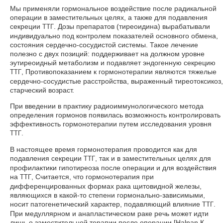
Мы применяли гормональное воздействие после радикальной
операции в заместительных целях, а также для подавления
секреции
. Дозы препаратов (тиреоидина) вырабатывали
ТТГ
индивидуально под контролем показателей основного обмена,
состояния сердечно-сосудистой системы. Такое лечение
полезно с двух позиций: поддерживает на должном уровне
эутиреоидный метаболизм и подавляет эндогенную секрецию
, Противопоказанием к гормонотерапии являются тяжелые
ТТГ
сердечно-сосудистые расстройства, выраженный тиреотоксикоз,
старческий возраст.
При введении в практику радиоиммунологического метода
определения гормонов появилась возможность контролировать
эффективность гормонотерапии путем исследования уровня
.
ТТГ
В настоящее время гормонотерапия проводится как для
подавления секреции
, так и в заместительных целях для
ТТГ
профилактики гипотиреоза после операции и для воздействия
на
, Считается, что гормонотерапия при
ТТГ
дифференцированных формах рака щитовидной железы,
являющихся в какой-то степени гормонально-зависимыми,
носит патогенетический характер, подавляющий влияние
.
ТТГ
При медуллярном и анапластическом раке речь может идти
лишь о заместительной терапии после операции [Halnan К.,