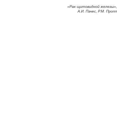
«
Рак щитовидной железы»,
А.И. Пачес, Р.М. Пропп