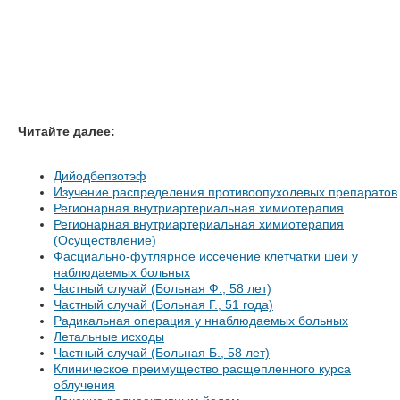
Читайте далее:
Дийодбепзотэф
Изучение распределения противоопухолевых препаратов
Регионарная внутриартериальная химиотерапия
Регионарная внутриартериальная химиотерапия
(Осуществление)
Фасциально-футлярное иссечение клетчатки шеи у
наблюдаемых больных
Частный случай (Больная Ф., 58 лет)
Частный случай (Больная Г., 51 года)
Радикальная операция у ннаблюдаемых больных
Летальные исходы
Частный случай (Больная Б., 58 лет)
Клиническое преимущество расщепленного курса
облучения