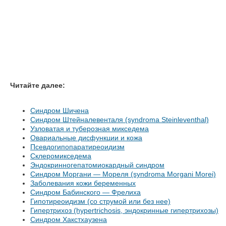
Читайте далее:
Синдром Шичена
Синдром Штейналевенталя (syndroma Steinleventhal)
Узловатая и туберозная микседема
Овариальные дисфункции и кожа
Псевдогипопаратиреоидизм
Склеромикседема
Эндокринногепатомиокардный синдром
Синдром Моргани — Мореля (syndroma Morgani Morei)
Заболевания кожи беременных
Синдром Бабинского — Фрелиха
Гипотиреоидизм (со струмой или без нее)
Гипертрихоз (hypertrichosis, эндокринные гипертрихозы)
Синдром Хакстхаузена