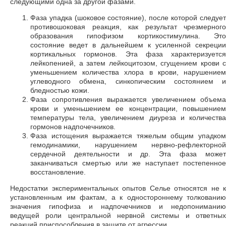
следующими одна за другой фазами.
Фаза упадка (шоковое состояние), после которой следует
противошоковая реакция, как результат чрезмерного
образования гипофизом кортикостимулина. Это
состояние ведет в дальнейшем к усиленной секреции
кортикальных гормонов. Эта фаза характеризуется
лейкопенией, а затем лейкоцитозом, сгущением крови с
уменьшением количества хлора в крови, нарушением
углеводного обмена, синкопическим состоянием и
бледностью кожи.
Фаза сопротивления выражается увеличением объема
крови и уменьшением ее концентрации, повышением
температуры тела, увеличением диуреза и количества
гормонов надпочечников.
Фаза истощения выражается тяжелым общим упадком
гемодинамики, нарушением нервно-рефлекторной
сердечной деятельности и др. Эта фаза может
заканчиваться смертью или же наступает постепенное
восстановление.
Недостатки экспериментальных опытов Селье относятся не к
установленным им фактам, а к одностороннему толкованию
значения гипофиза и надпочечников и недопониманию
ведущей роли центральной нервной системы и ответных
реакций приспособления в защите от агрессии.