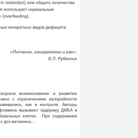
c restriction) или общего количества
ия используют нормальные
(overfeeding).
ных конкретных видов дефицита
«
Питание, канцерогены и рак»,
Б.Л. Рубенчик
скоряла возникновение и развитие
зано с ограничением калорийности
звивались, как в контроле. Авторы
флавина вызывает задержку
в
ДМБА
 базальных клеток. При содержании
х доз витамина…