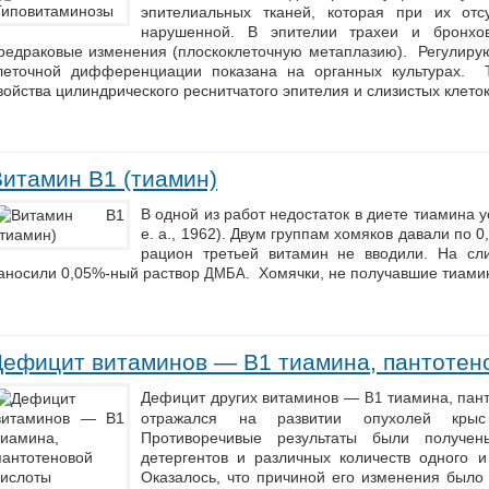
эпителиальных тканей, которая при их отс
нарушенной. В эпителии трахеи и бронхов
редраковые изменения (плоскоклеточную метаплазию). Регулиру
леточной дифференциации показана на органных культурах. Т
войства цилиндрического реснитчатого эпителия и слизистых клето
Витамин B1 (тиамин)
В одной из работ недостаток в диете тиамина у
e. a., 1962). Двум группам хомяков давали по 0,
рацион третьей витамин не вводили. На сл
аносили 0,05%-ный раствор
. Хомячки, не получавшие тиамин
ДМБА
Дефицит витаминов — В1 тиамина, пантотен
Дефицит других витаминов —
тиамина, пан
В1
отражался на развитии опухолей крыс
Противоречивые результаты были получен
детергентов и различных количеств одного и
Оказалось, что причиной его изменения было 