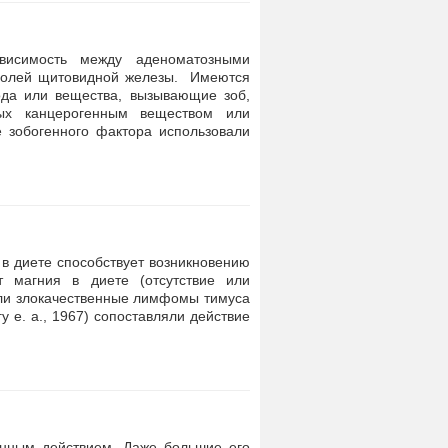
висимость между аденоматозными
ухолей щитовидной железы. Имеются
ода или вещества, вызывающие зоб,
ных канцерогенным веществом или
е зобогенного фактора использовали
 в диете способствует возникновению
 магния в диете (отсутствие или
оули злокачественные лимфомы тимуса
у е. а., 1967) сопоставляли действие
енным действием. Даже большие его