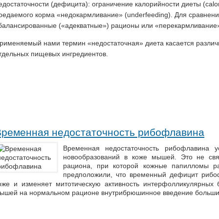
едостаточности (дефицита): ограничение калорийности диеты (calori
оедаемого корма «недокармливание» (underfeeding). Для сравнен
балансированные («адекватные») рационы или «перекармливание» 
рименяемый нами термин «недостаточная» диета касается различ
тдельных пищевых ингредиентов.
Временная недостаточность рибофлавина
Временная недостаточность рибофлавина у
новообразований в коже мышей. Это не свя
рациона, при которой кожные папилломы ра
предположили, что временный дефицит рибо
оже и изменяет митотическую активность интерфолликулярных
ышей на нормальном рационе внутрибрюшинное введение больши