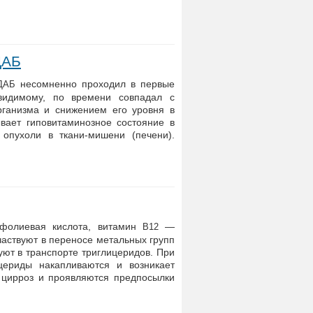
ДАБ
несомненно проходил в первые
ДАБ
видимому, по времени совпадал с
ганизма и снижением его уровня в
вает гиповитаминозное состояние в
опухоли в ткани-мишени (печени).
фолиевая кислота, витамин
—
В12
аствуют в переносе метальных групп
ют в транспорте триглицеридов. При
ицериды накапливаются и возникает
 цирроз и проявляются предпосылки