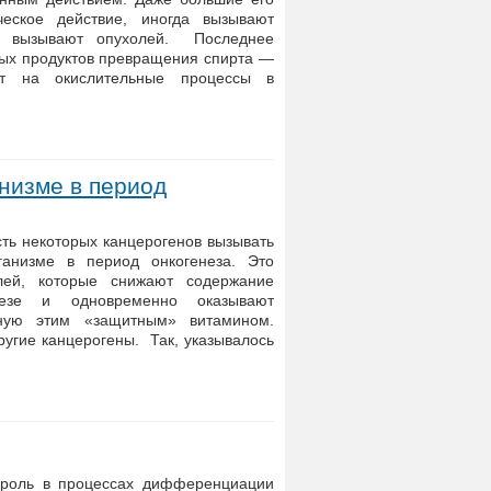
ческое действие, иногда вызывают
е вызывают опухолей. Последнее
ных продуктов превращения спирта —
яет на окислительные процессы в
низме в период
ть некоторых канцерогенов вызывать
ганизме в период онкогенеза. Это
лей, которые снижают содержание
езе и одновременно оказывают
ную этим «защитным» витамином.
угие канцерогены. Так, указывалось
 роль в процессах дифференциации