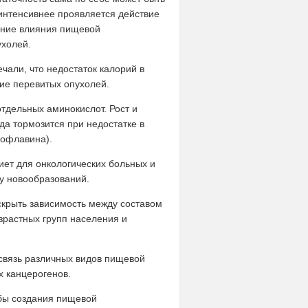
интенсивнее проявляется действие
ение влияния пищевой
ухолей.
ечали, что недостаток калорий в
тие перевитых опухолей.
тдельных аминокислот. Рост и
да тормозится при недостатке в
бофлавина).
иет для онкологических больных и
ту новообразований.
скрыть зависимость между составом
растных групп населения и
связь различных видов пищевой
х канцерогенов.
бы создания пищевой