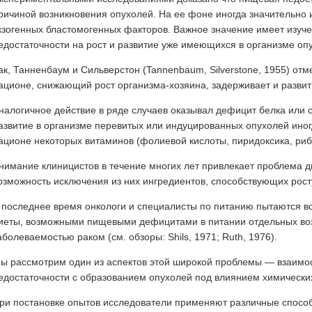
ричиной возникновения опухолей. На ее фоне иногда значительно 
кзогенных бластомогенных факторов. Важное значение имеет изуч
едостаточности на рост и развитие уже имеющихся в организме оп
ак, Танненбаум и Сильверстон (Tannenbaum, Silverstone, 1955) отм
ационе, снижающий рост организма-хозяина, задерживает и разви
налогичное действие в ряде случаев оказывал дефицит белка или о
азвитие в организме перевитых или индуцированных опухолей иног
ационе некоторых витаминов (фолиевой кислоты, пиридоксика, ри
нимание клиницистов в течение многих лет привлекает проблема д
озможность исключения из них ингредиентов, способствующих рос
 последнее время онкологи и специалисты по питанию пытаются в
иеты, возможными пищевыми дефицитами в питании отдельных воз
аболеваемостью раком (см. обзоры: Shils, 1971; Ruth, 1976).
ы рассмотрим один из аспектов этой широкой проблемы — взаимо
едостаточности с образованием опухолей под влиянием химически
ри постановке опытов исследователи применяют различные спосо