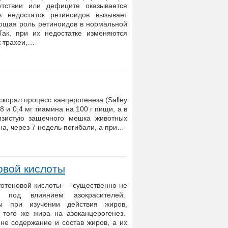
утствии или дефиците оказывается
 недостаток ретиноидов вызывает
ющая роль ретиноидов в нормальной
ак, при их недостатке изменяются
к трахеи,…
скорял процесс канцерогенеза (Salley
8 и 0,4 мг тиамина на 100 г пищи, а в
изистую защечного мешка животных
а, через 7 недель погибали, а при…
овой кислоты
тотеновой кислоты — существенно не
 под влиянием азокрасителей.
ы при изучении действия жиров,
 того же жира на азоканцерогенез.
не содержание и состав жиров, а их