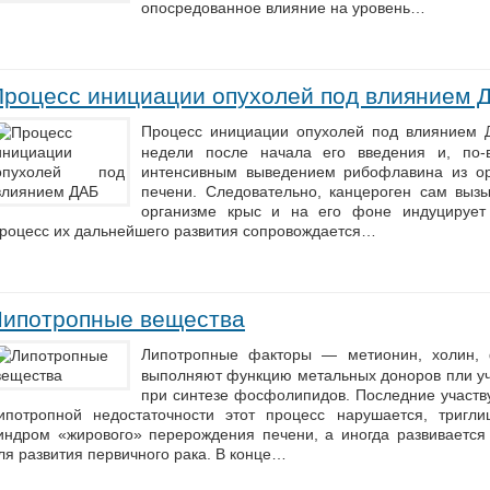
опосредованное влияние на уровень…
Процесс инициации опухолей под влиянием 
Процесс инициации опухолей под влиянием
недели после начала его введения и, по-
интенсивным выведением рибофлавина из ор
печени. Следовательно, канцероген сам вызы
организме крыс и на его фоне индуцирует 
роцесс их дальнейшего развития сопровождается…
Липотропные вещества
Липотропные факторы — метионин, холин, 
выполняют функцию метальных доноров пли уч
при синтезе фосфолипидов. Последние участву
ипотропной недостаточности этот процесс нарушается, тригл
индром «жирового» перерождения печени, а иногда развивается
ля развития первичного рака. В конце…