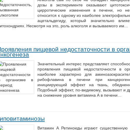
дозы в эксперименте оказывают цитотокси
цирротические изменения в печени, но н
относится к одному из наиболее электрофиль
ацетальдегиду, который значительно вли
итохондриях. Несмотря на это, роль алкоголя и вызываемого им…
Проявления пищевой недостаточности в орга
онкогенеза
Значительный интерес представляет способнос
проявления пищевой недостаточности в ор
наиболее характерно для аминоазокрасите
рибофлавина в печени при канцероген
инициирующий эффект на ткань, обеднен
Подобный эффект, по-видимому, вызывают и др
на снижение уровня витамина А в печени…
Гиповитаминозы
Витамин А Ретиноиды играют существенную