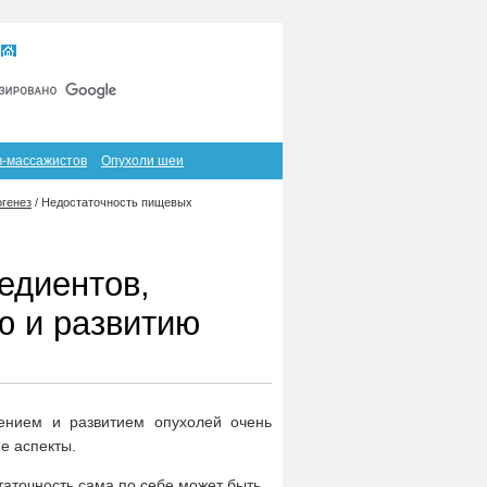
Главная
Карта сайта
RSS
в-массажистов
Опухоли шеи
генез
/
Недостаточность пищевых
едиентов,
ю и развитию
вением и развитием опухолей очень
е аспекты.
аточность сама по себе может быть