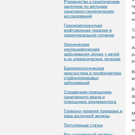
Руководство к практическим
п
занятиям по методам
санитарно-гигиенических
э
исследований
н
Гемокомпонентная
инфузионная терапия и
Т
парентеральное питание
р
Хронические
А
неспецифические
заболевания легких у детей
р
и их климатическое лечение
р
Бактериологическая
В
диагностика и профилактика
стафилококковых
в
заболеваний
В
Справочник помощника
д
санитарного врача и
помощника эпидемиолога
з
Гормоно-терапия предрака и
М
рака молочной железы
н
Популярные статьи
П
Рак щитовидной железы