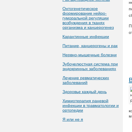
н
Онтогенетическое
п
формирование нейро-
с
гуморальной регуляции
возбуждения в тканях
П
организма и канцерогенез
о
Карантинные инфекции
Питание, канцерогены и рак
Нервно-мышечные болезни
Зубочелюстная система при
эндокринных заболеваниях
Лечение ревматических
заболеваний
Здоровье каждый день
Химиотерапия раневой
инфекции в травматологии и
ортопедии
к
м
Я или не я