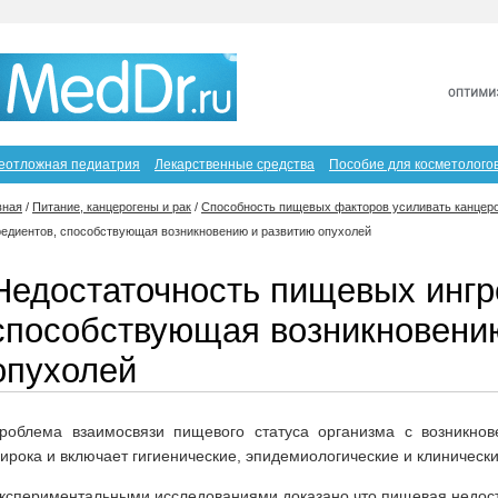
еотложная педиатрия
Лекарственные средства
Пособие для косметолого
вная
/
Питание, канцерогены и рак
/
Способность пищевых факторов усиливать канцеро
редиентов, способствующая возникновению и развитию опухолей
Недостаточность пищевых ингр
способствующая возникновени
опухолей
роблема взаимосвязи пищевого статуса организма с возникно
ирока и включает гигиенические, эпидемиологические и клинически
кспериментальными исследованиями доказано что пищевая недост