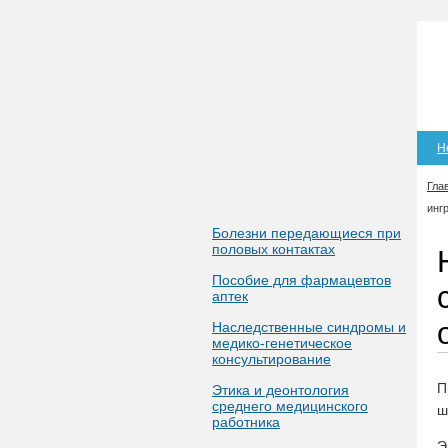
Н
Гла
инг
Болезни передающиеся при
половых контактах
Пособие для фармацевтов
аптек
Наследственные синдромы и
медико-генетическое
консультирование
П
Этика и деонтология
среднего медицинского
ш
работника
Э