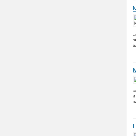
с
о
а
с
и
н