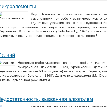
Микроэлементы
Йод Патологи и клиницисты отмечают за
изменениями при зобе и возникновением оп
единичные указания на то, что недостаток й
пособствуют возникновению опухолей этого органа, вызван
блучением. В опытах Бильшовски (Bielschowsky, 1944) в качеств
ллилтиомочевину, которую вводили ежедневно в количестве 5…
Магний
Несколько работ указывают на то, что дефицит магния
лимфоидной лейкемии. Так, хронический дефицит
одержание в количестве 60 мг/кг диеты) вызвал у крыс Спрейг-Д
 лимфосаркомы (Bots е. а., 1969). Другие исследователи (Мс-Сгеаг
а крыс нормальной (650 мг/кг) и…
Недостаточность, вызванная алкоголем
Алкоголь сам по себе не обладает канцерог