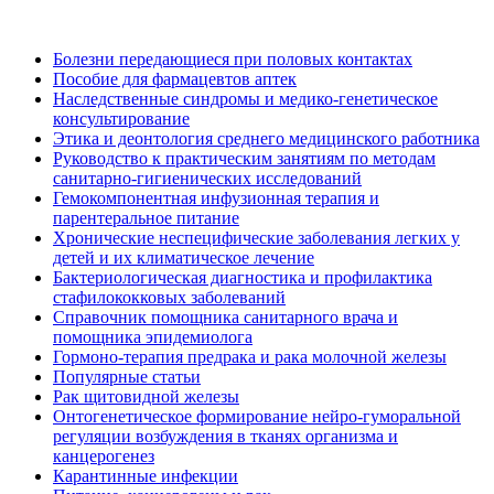
Болезни передающиеся при половых контактах
Пособие для фармацевтов аптек
Наследственные синдромы и медико-генетическое
консультирование
Этика и деонтология среднего медицинского работника
Руководство к практическим занятиям по методам
санитарно-гигиенических исследований
Гемокомпонентная инфузионная терапия и
парентеральное питание
Хронические неспецифические заболевания легких у
детей и их климатическое лечение
Бактериологическая диагностика и профилактика
стафилококковых заболеваний
Справочник помощника санитарного врача и
помощника эпидемиолога
Гормоно-терапия предрака и рака молочной железы
Популярные статьи
Рак щитовидной железы
Онтогенетическое формирование нейро-гуморальной
регуляции возбуждения в тканях организма и
канцерогенез
Карантинные инфекции