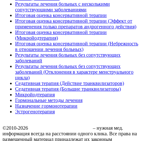
Результаты лечения больных с несколькими
сопутствующими заболеваниями
Итоговая оценка консервативной терапии
Итоговая оценка консервативной терапии (Эффект от
применения только препаратов андрогенного действия)
Итоговая оценка консервативной терапии
(Микройодтерапия)
Итоговая оценка консервативной терапии (Небрежность
в отношении лечения больных)
Результаты лечения больных без сопутствующих
заболеваний
Результаты лечения больных без сопутствующих
заболеваний (Отклонения в характере менструального
цикла)
Седативная терапия (Действие транквилизаторов)
Седативная терапия (Большие транквилизаторы)
Микройодтерапия
Гормональные методы лечения
Назначение гормонотерапии
Эстрогенотерапия
©2010-2026
Медицинский сайт MedDr.ru
– нужная мед.
информация всегда на расстоянии одного клика. Все права на
размещенный материал принадлежат их законным