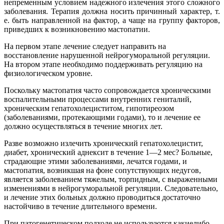
непременным условием надежного излечения этого сложного
заболевания. Терапия должна носить причинный характер, т.
е. быть направленной на фактор, а чаще на группу факторов,
приведших к возникновению мастопатии.
На первом этапе лечение следует направить на
восстановление нарушенной нейрогуморальной регуляции.
На втором этапе необходимо поддерживать регуляцию на
физиологическом уровне.
Поскольку мастопатия часто сопровождается хроническими
воспалительными процессами внутренних гениталий,
хроническим гепатохолециститом, гипотиреозом
(заболеваниями, протекающими годами), то и лечение ее
должно осуществляться в течение многих лет.
Разве возможно излечить хронический гепатохолецистит,
диабет, хронический аднексит в течение 1—2 мес? Больные,
страдающие этими заболеваниями, лечатся годами, и
мастопатия, возникшая на фоне сопутствующих недугов,
является заболеванием тяжелым, торпидным, с выраженными
изменениями в нейрогуморальной регуляции. Следовательно,
и лечение этих больных должно проводиться достаточно
настойчиво в течение длительного времени.
При патогенетическом подходе не используются какиелибо