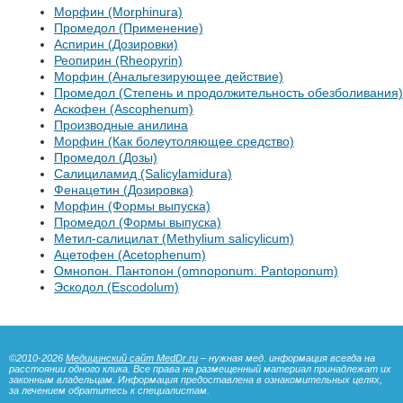
Морфин (Morphinura)
Промедол (Применение)
Аспирин (Дозировки)
Реопирин (Rheopyrin)
Морфин (Анальгезирующее действие)
Промедол (Степень и продолжительность обезболивания)
Аскофен (Ascophenum)
Производные анилина
Морфин (Как болеутоляющее средство)
Промедол (Дозы)
Салициламид (Salicylamidura)
Фенацетин (Дозировка)
Морфин (Формы выпуска)
Промедол (Формы выпуска)
Метил-салицилат (Methylium salicylicum)
Ацетофен (Acetophenum)
Омнопон. Пантопон (omnoponum. Pantoponum)
Эскодол (Escodolum)
©2010-2026
Медицинский сайт MedDr.ru
– нужная мед. информация всегда на
расстоянии одного клика. Все права на размещенный материал принадлежат их
законным владельцам. Информация предоставлена в ознакомительных целях,
за лечением обратитесь к специалистам.