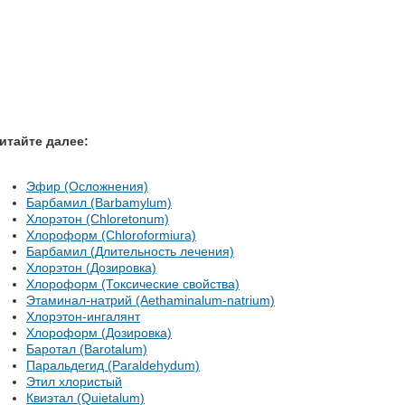
итайте далее:
Эфир (Осложнения)
Барбамил (Barbamylum)
Хлорэтон (Chloretonum)
Хлороформ (Chloroformiura)
Барбамил (Длительность лечения)
Хлорэтон (Дозировка)
Хлороформ (Токсические свойства)
Этаминал-натрий (Aethaminalum-natrium)
Хлорэтон-ингалянт
Хлороформ (Дозировка)
Баротал (Barotalum)
Паральдегид (Paraldehydum)
Этил хлористый
Квиэтал (Quietalum)