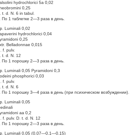
alsolini hydrochlorici 5a 0,02
heobromini 0,25
 t. d. N. 6 in tabul.
. По 1 таблетке 2—3 раза в день.
p. Luminali 0,02
apaverini hydrochlorici 0,04
yramidoni 0,25
xtr. Belladonnae 0,015
. f. pulv.
. t. d. N. 12
. По 1 порошку 2—3 раза в день.
p. Luminali 0,05 Pyramidoni 0,3
odeini phosphorici 0,03
. f. pulv.
. t. d. N. 6
. По 1 порошку 3—4 раза в день (при психическом возбуждении).
p. Luminali 0,05
edinali
yramidoni aa 0,2
. f. pulv. D. t. d. N. 12
. По 1 порошку 2—3 раза в день.
p. Luminali 0,05 (0,07—0,1—0,15)