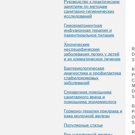
Руководство к практическим
занятиям по методам
санитарно-гигиенических
исследований
Гемокомпонентная
инфузионная терапия и
парентеральное питание
Хронические
R
неспецифические
заболевания легких у детей
D.
и их климатическое лечение
S
Бактериологическая
R
диагностика и профилактика
P
стафилококковых
C
заболеваний
M
D
Справочник помощника
S
санитарного врача и
помощника эпидемиолога
R
Гормоно-терапия предрака и
P
рака молочной железы
D.
S
Популярные статьи
R
Рак щитовидной железы