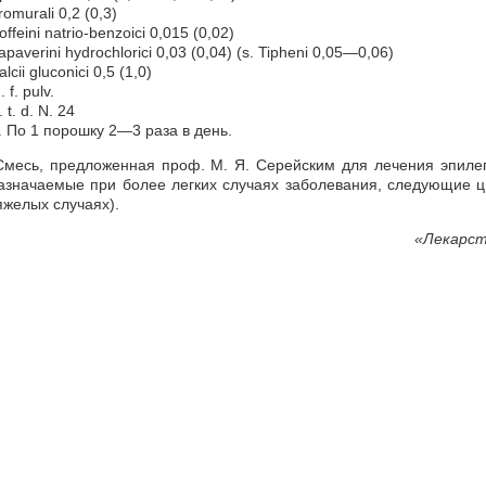
romurali 0,2 (0,3)
offeini natrio-benzoici 0,015 (0,02)
apaverini hydrochlorici 0,03 (0,04) (s. Tipheni 0,05—0,06)
alcii gluconici 0,5 (1,0)
. f. pulv.
. t. d. N. 24
. По 1 порошку 2—3 раза в день.
Смесь, предложенная проф. М. Я. Серейским для лечения эпиле
азначаемые при более легких случаях заболевания, следующие 
яжелых случаях).
«
Лекарст