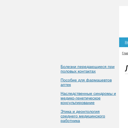
Н
Гла
Болезни передающиеся при
половых контактах
Пособие для фармацевтов
аптек
Наследственные синдромы и
медико-генетическое
консультирование
Этика и деонтология
среднего медицинского
работника