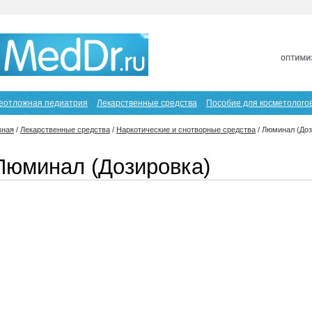
еотложная педиатрия
Лекарственные средства
Пособие для косметолого
вная
/
Лекарственные средства
/
Наркотические и снотворные средства
/
Люминал (Доз
Люминал (Дозировка)