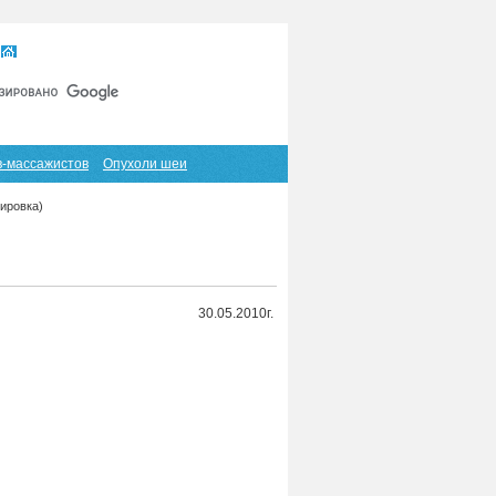
Главная
Карта сайта
RSS
в-массажистов
Опухоли шеи
ировка)
30.05.2010г.