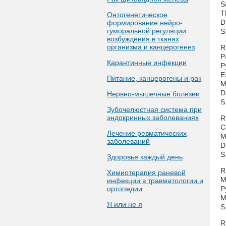
S
T
Онтогенетическое
D.
формирование нейро-
гуморальной регуляции
S
возбуждения в тканях
организма и канцерогенез
R
P
Карантинные инфекции
P
E
Питание, канцерогены и рак
M
D
Нервно-мышечные болезни
S
Зубочелюстная система при
эндокринных заболеваниях
R
C
Лечение ревматических
M
заболеваний
D
S
Здоровье каждый день
R
Химиотерапия раневой
M
инфекции в травматологии и
ортопедии
P
M
Я или не я
S
R