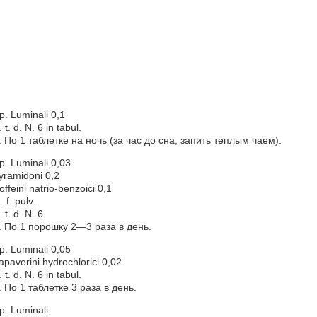
p. Luminali 0,1
 t. d. N. 6 in tabul.
. По 1 таблетке на ночь (за час до сна, запить теплым чаем).
p. Luminali 0,03
yramidoni 0,2
offeini natrio-benzoici 0,1
. f. pulv.
. t. d. N. 6
. По 1 порошку 2—3 раза в день.
p. Luminali 0,05
apaverini hydrochlorici 0,02
 t. d. N. 6 in tabul.
. По 1 таблетке 3 раза в день.
p. Luminali