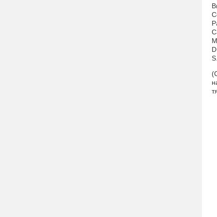
B
C
P
C
M
D
S
(
н
т