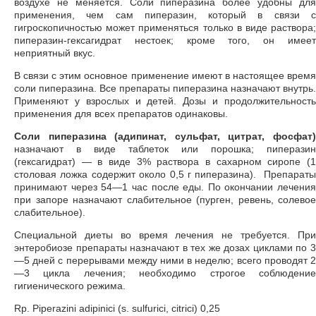
воздухе не меняется. Соли пиперазина более удобны для
применения, чем сам пиперазин, который в связи с
гигроскопичностью может применяться только в виде раствора;
пиперазин-гексагидрат нестоек; кроме того, он имеет
неприятный вкус.
В связи с этим основное применение имеют в настоящее время
соли пиперазина. Все препараты пиперазина назначают внутрь.
Применяют у взрослых и детей. Дозы и продолжительность
применения для всех препаратов одинаковы.
Соли пиперазина (адипинат, сульфат, цитрат, фосфат)
назначают в виде таблеток или порошка; пиперазин
(гексагидрат) — в виде 3% раствора в сахарном сиропе (1
столовая ложка содержит около 0,5 г пиперазина). Препараты
принимают через 54—1 час после еды. По окончании лечения
при запоре назначают слабительное (пурген, ревень, солевое
слабительное).
Специальной диеты во время лечения не требуется. При
энтеробиозе препараты назначают в тех же дозах циклами по 3
—5 дней с перерывами между ними в неделю; всего проводят 2
—3 цикла лечения; необходимо строгое соблюдение
гигиенического режима.
Rp. Piperazini adipinici (s. sulfurici, citrici) 0,25