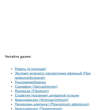
Читайте далее:
Ревень (в порошке)
Экстракт мужского папоротника эфирный (При
дифиллоботриозе)
Тиосемикарбазоны
Санкафен (Sancaphenum)
Филиксан (Filixanum)
Соцветия (корзинки) цитварной полыни
Аминоакрихин (Aminoacrichinum)
Пиперазин-адипинат (Piperazinum adipinicum)
Аминоакрихин (Применение)