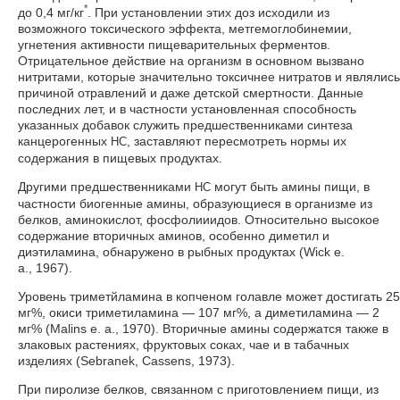
*
до 0,4 мг/кг
. При установлении этих доз исходили из
возможного токсического эффекта, метгемоглобинемии,
угнетения активности пищеварительных ферментов.
Отрицательное действие на организм в основном вызвано
нитритами, которые значительно токсичнее нитратов и являлись
причиной отравлений и даже детской смертности. Данные
последних лет, и в частности установленная способность
указанных добавок служить предшественниками синтеза
канцерогенных
, заставляют пересмотреть нормы их
НС
содержания в пищевых продуктах.
Другими предшественниками
могут быть амины пищи, в
НС
частности биогенные амины, образующиеся в организме из
белков, аминокислот, фосфолииидов. Относительно высокое
содержание вторичных аминов, особенно диметил и
диэтиламина, обнаружено в рыбных продуктах (Wick е.
а., 1967).
Уровень триметйламина в копченом голавле может достигать 25
мг%, окиси триметиламина — 107 мг%, а диметиламина — 2
мг% (Маlins е. а., 1970). Вторичные амины содержатся также в
злаковых растениях, фруктовых соках, чае и в табачных
изделиях (Sebranek, Cassens, 1973).
При пиролизе белков, связанном с приготовлением пищи, из