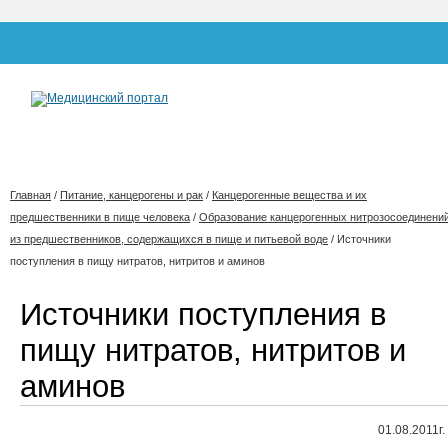
Главная
/
Питание, канцерогены и рак
/
Канцерогенные вещества и их
предшественники в пище человека
/
Образование канцерогенных нитрозосоединени
из предшественников, содержащихся в пище и питьевой воде
/
Источники
поступления в пищу нитратов, нитритов и аминов
Источники поступления в
пищу нитратов, нитритов и
аминов
01.08.2011г.