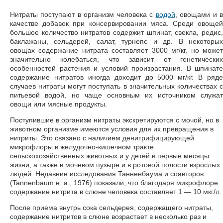
Нитраты поступают в организм человека с
водой
, овощами и 
качестве добавок при консервировании мяса. Среди овощей
большое количество нитратов содержит шпинат, свекла, редис,
баклажаны, сельдерей, салат, турнепс и др. В некоторых
овощах содержание нитрата составляет 3000 мг/кг, но может
значительно колебаться, что зависит от генетических
особенностей растения и условий произрастания. В шпинате
содержание нитратов иногда доходит до 5000 мг/кг. В ряде
случаев нитраты могут поступать в значительных количествах с
питьевой водой, но чаще основным их источником служат
овощи или мясные продукты.
Поступившие в организм нитраты экскретируются с мочой, но в
животном организме имеются условия для их превращения в
нитриты. Это связано с наличием денитрифицирующей
микрофлоры в желудочно-кишечном тракте
сельскохозяйственных животных и у детей в первые месяцы
жизни, а также в мочевом пузыре и в ротовой полости взрослых
людей. Недавние исследования Танненбаума и соавторов
(Tannenbaum е. а., 1976) показали, что благодаря микрофлоре
содержание нитрита в слюне человека составляет 1 — 10 мкг/л.
После приема внутрь сока сельдерея, содержащего нитраты,
содержание нитритов в слюне возрастает в несколько раз и