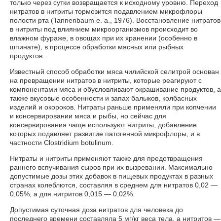
только через сутки возвращается к исходному уровню. Переход
нитратов в нитриты тормозится подавлением микрофлоры
полости рта (Tannenbaum е. а., 1976). Восстановление нитратов
в нитриты под влиянием микроорганизмов происходит во
влажном фураже, в овощах при их хранении (особенно в
шпинате), в процессе обработки мясных или рыбных
продуктов.
Известный способ обработки мяса чилийской селитрой основан
на превращении нитратов в нитриты, которые реагируют с
компонентами мяса и обусловливают окрашивание продуктов, а
также вкусовые особенности и запах балыков, колбасных
изделий и окороков. Нитраты раньше применяли при копчении
и консервировании мяса и рыбы, но сейчас для
консервирования чаще используют нитриты, добавление
которых подавляет развитие патогенной микрофлоры, и в
частности Clostridium botulinum.
Нитраты и нитриты применяют также для предотвращения
раннего вспучивания сыров при их вызревании. Максимально
допустимые дозы этих добавок в пищевых продуктах в разных
странах колеблются, составляя в среднем для нитратов 0,02 —
0,05%, а для нитритов 0,015 — 0,02%.
Допустимая суточная доза нитратов для человека до
последнего времени составляла 5 мг/кг веса тела, а нитритов —