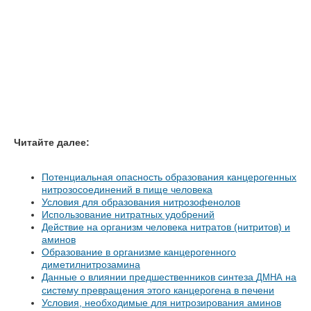
Читайте далее:
Потенциальная опасность образования канцерогенных
нитрозосоединений в пище человека
Условия для образования нитрозофенолов
Использование нитратных удобрений
Действие на организм человека нитратов (нитритов) и
аминов
Образование в организме канцерогенного
диметилнитрозамина
Данные о влиянии предшественников синтеза
на
ДМНА
систему превращения этого канцерогена в печени
Условия, необходимые для нитрозирования аминов